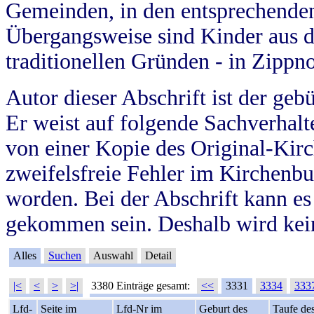
Gemeinden, in den entsprechende
Übergangsweise sind Kinder aus 
traditionellen Gründen - in Zippn
Autor dieser Abschrift ist der geb
Er weist auf folgende Sachverhalte
von einer Kopie des Original-Kirc
zweifelsfreie Fehler im Kirchenbuc
worden. Bei der Abschrift kann e
gekommen sein. Deshalb wird kein
Alles
Suchen
Auswahl
Detail
|<
<
>
>|
3380 Einträge gesamt:
<<
3331
3334
333
Lfd-
Seite im
Lfd-Nr im
Geburt des
Taufe de