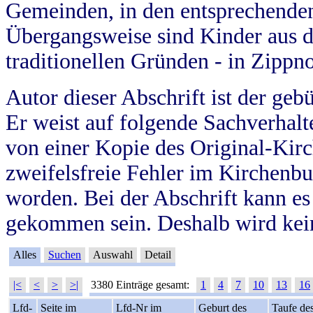
Gemeinden, in den entsprechende
Übergangsweise sind Kinder aus 
traditionellen Gründen - in Zippn
Autor dieser Abschrift ist der geb
Er weist auf folgende Sachverhalte
von einer Kopie des Original-Kirc
zweifelsfreie Fehler im Kirchenbuc
worden. Bei der Abschrift kann e
gekommen sein. Deshalb wird kein
Alles
Suchen
Auswahl
Detail
|<
<
>
>|
3380 Einträge gesamt:
1
4
7
10
13
16
Lfd-
Seite im
Lfd-Nr im
Geburt des
Taufe de