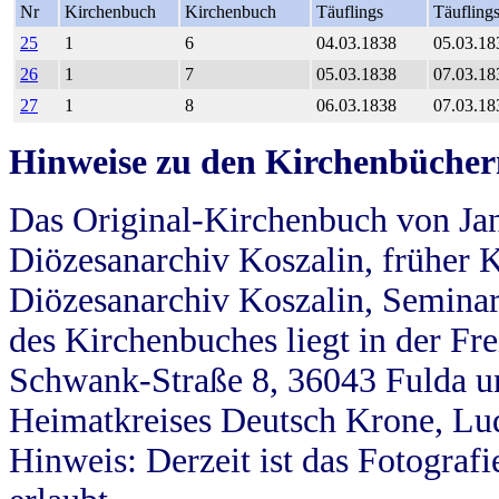
Nr
Kirchenbuch
Kirchenbuch
Täuflings
Täufling
25
1
6
04.03.1838
05.03.18
26
1
7
05.03.1838
07.03.18
27
1
8
06.03.1838
07.03.18
Hinweise zu den Kirchenbücher
Das Original-Kirchenbuch von Jan
Diözesanarchiv Koszalin, früher Kö
Diözesanarchiv Koszalin, Seminar
des Kirchenbuches liegt in der Fr
Schwank-Straße 8, 36043 Fulda u
Heimatkreises Deutsch Krone, Lu
Hinweis: Derzeit ist das Fotograf