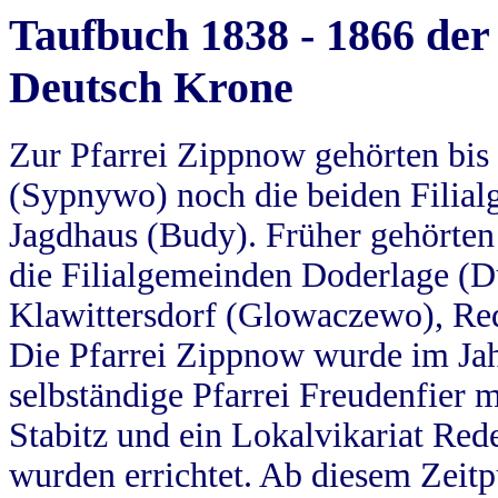
Taufbuch 1838 - 1866 der
Deutsch Krone
Zur Pfarrei Zippnow gehörten bi
(Sypnywo) noch die beiden Filial
Jagdhaus (Budy). Früher gehörten 
die Filialgemeinden Doderlage (D
Klawittersdorf (Glowaczewo), Red
Die Pfarrei Zippnow wurde im Jah
selbständige Pfarrei Freudenfier m
Stabitz und ein Lokalvikariat Red
wurden errichtet. Ab diesem Zeitp