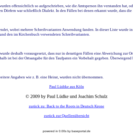
den offensichtlich so aufgeschrieben, wie die Amtsperson ihn verstanden hat, ode
n Dörfern war schließlich Dialekt. In den Fällen bei denen erkannt wurde, dass di
t, wobei mehrere Schreibvarianten Anwendung fanden. In dieser Liste wurde in de
n und den im Kirchenbuch verwendeten Schreibvarianten.
wurde deshalb vorausgesetzt, dass nur in derartigen Fällen eine Abweichung zur O
eshalb ist bei der Ortsangabe für den Taufpaten ein Vorbehalt gegeben. Überwiegen
weitere Angaben wie z. B. eine Heirat, wurden nicht übernommen.
Paul Lüdtke aus Köln
© 2009 by Paul Lüdke und Joachim Schulz
zurück zu: Back to the Roots in Deutsch Krone
zurück zur Quellenübersicht
powered in 0.00s by baseportal.de