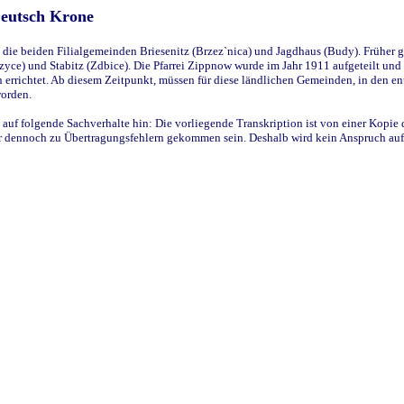
Deutsch Krone
ie beiden Filialgemeinden Briesenitz (Brzez`nica) und Jagdhaus (Budy). Früher g
yce) und Stabitz (Zdbice). Die Pfarrei Zippnow wurde im Jahr 1911 aufgeteilt und e
en errichtet. Ab diesem Zeitpunkt, müssen für diese ländlichen Gemeinden, in den
worden.
 auf folgende Sachverhalte hin: Die vorliegende Transkription ist von einer Kopie 
aber dennoch zu Übertragungsfehlern gekommen sein. Deshalb wird kein Anspruch auf 