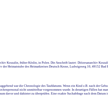
iv Koszalin, früher Köslin, in Polen. Die Anschrift lautet: Diözesanarchiv Koszal
v der Heimatstube des Heimatkreises Deutsch Krone, Ludwigsweg 10, 49152 Bad Ess
ggebend war die Chronologie des Taufdatums. Wenn ein Kind z.B. nach der Geburt 
rchenpersonal nicht unmittelbar vorgenommen wurde. In derartigen Fällen hat man d
raum davor und dahinter zu überprüfen. Eine exakte Suchabfrage nach dem Datum i