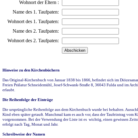
Wohnort der Eltern :
Name des 1. Taufpaten:
Wohnort des 1. Taufpaten:
Name des 2. Taufpaten:
Wohnort des 2. Taufpaten:
Hinweise zu den Kirchenbüchern
Das Original-Kirchenbuch von Januar 1838 bis 1866, befindet sich im Diözesanarch
Freien Prälatur Schneidemühl, Josef-Schwank-Straße 8, 36043 Fulda und im Archi
erlaubt.
Die Reihenfolge der Einträge
Die ursprüngliche Reihenfolge aus dem Kirchenbuch wurde bei behalten. Ausschla
Kind eben später getauft. Manchmal kam es auch vor, dass der Taufeintrag vom Ki
vorgenommen. Bei der Verwendung der Liste ist es wichtig, einen gewissen Zeit
erfolgt nach Tag, Monat und Jahr.
Schreibweise der Namen