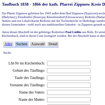
Taufbuch 1838 - 1866 der kath. Pfarrei Zippnow Kreis 
Zur Pfarrei Zippnow gehörten bis 1945 außer dem Dorf Zippnow (Sypnywo) noch d
(Dudylany), Freudenfier (Szwecja), Klawittersdorf (Glowaczewo), Rederitz (Nadarz
Stabitz und ein Lokalvikariat Rederitz mit der Tochterkirche in Doderlage wurd
diesen Gemeinden - wohl noch aus traditionellen Gründen - in Zippnow getauft 
Autor dieser Abschrift ist der gebürtige Rederitzer
Paul Lüdtke
aus Köln. Er weist
Kirchenbuch, sind in dieser Liste korrigiert worden. Bei der Abschrift kann es 
Alles
Suchen
Auswahl
Detail
Suche:
Lfd-Nr im Kirchenbuch:
Geburt des Täuflings:
Taufe des Täuflings:
Vorname des Täuflings:
Name des Vaters:
Name der Mutter: