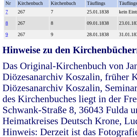
Nr
Kirchenbuch
Kirchenbuch
Täuflings
Täufling
7
267
7
25.01.1838
kein Eint
8
267
8
09.01.1838
23.01.18
9
267
9
28.01.1838
31.01.18
Hinweise zu den Kirchenbücher
Das Original-Kirchenbuch von Jan
Diözesanarchiv Koszalin, früher Kö
Diözesanarchiv Koszalin, Seminar
des Kirchenbuches liegt in der Fr
Schwank-Straße 8, 36043 Fulda u
Heimatkreises Deutsch Krone, Lu
Hinweis: Derzeit ist das Fotograf