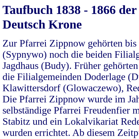
Taufbuch 1838 - 1866 der
Deutsch Krone
Zur Pfarrei Zippnow gehörten bi
(Sypnywo) noch die beiden Filial
Jagdhaus (Budy). Früher gehörten 
die Filialgemeinden Doderlage (D
Klawittersdorf (Glowaczewo), Red
Die Pfarrei Zippnow wurde im Jah
selbständige Pfarrei Freudenfier m
Stabitz und ein Lokalvikariat Red
wurden errichtet. Ab diesem Zeitp