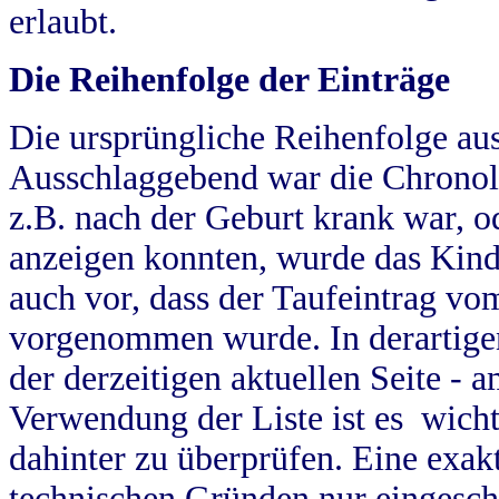
erlaubt.
Die Reihenfolge der Einträge
Die ursprüngliche Reihenfolge au
Ausschlaggebend war die Chronol
z.B. nach der Geburt krank war, od
anzeigen konnten, wurde das Kind
auch vor, dass der Taufeintrag vo
vorgenommen wurde. In derartigen
der derzeitigen aktuellen Seite -
Verwendung der Liste ist es wich
dahinter zu überprüfen. Eine exa
technischen Gründen nur eingesch