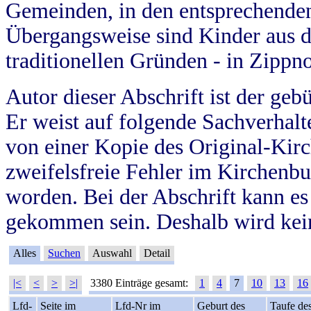
Gemeinden, in den entsprechende
Übergangsweise sind Kinder aus 
traditionellen Gründen - in Zippn
Autor dieser Abschrift ist der geb
Er weist auf folgende Sachverhalte
von einer Kopie des Original-Kirc
zweifelsfreie Fehler im Kirchenbuc
worden. Bei der Abschrift kann e
gekommen sein. Deshalb wird kein
Alles
Suchen
Auswahl
Detail
|<
<
>
>|
3380 Einträge gesamt:
1
4
7
10
13
16
Lfd-
Seite im
Lfd-Nr im
Geburt des
Taufe de