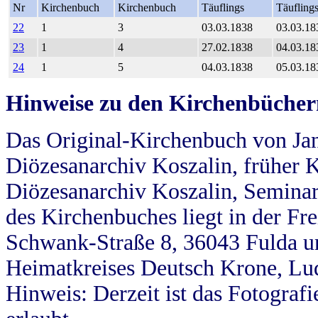
Nr
Kirchenbuch
Kirchenbuch
Täuflings
Täufling
22
1
3
03.03.1838
03.03.18
23
1
4
27.02.1838
04.03.18
24
1
5
04.03.1838
05.03.18
Hinweise zu den Kirchenbücher
Das Original-Kirchenbuch von Jan
Diözesanarchiv Koszalin, früher Kö
Diözesanarchiv Koszalin, Seminar
des Kirchenbuches liegt in der Fr
Schwank-Straße 8, 36043 Fulda u
Heimatkreises Deutsch Krone, Lu
Hinweis: Derzeit ist das Fotograf