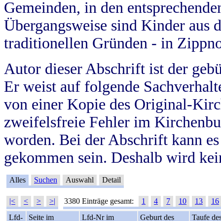
Gemeinden, in den entsprechende
Übergangsweise sind Kinder aus 
traditionellen Gründen - in Zippn
Autor dieser Abschrift ist der geb
Er weist auf folgende Sachverhalte
von einer Kopie des Original-Kirc
zweifelsfreie Fehler im Kirchenbuc
worden. Bei der Abschrift kann e
gekommen sein. Deshalb wird kein
Alles
Suchen
Auswahl
Detail
|<
<
>
>|
3380 Einträge gesamt:
1
4
7
10
13
16
Lfd-
Seite im
Lfd-Nr im
Geburt des
Taufe de