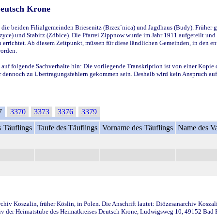
Deutsch Krone
ie beiden Filialgemeinden Briesenitz (Brzez`nica) und Jagdhaus (Budy). Früher g
yce) und Stabitz (Zdbice). Die Pfarrei Zippnow wurde im Jahr 1911 aufgeteilt und e
en errichtet. Ab diesem Zeitpunkt, müssen für diese ländlichen Gemeinden, in den
worden.
 auf folgende Sachverhalte hin: Die vorliegende Transkription ist von einer Kopie 
aber dennoch zu Übertragungsfehlern gekommen sein. Deshalb wird kein Anspruch auf 
7
3370
3373
3376
3379
 Täuflings
Taufe des Täuflings
Vorname des Täuflings
Name des Va
iv Koszalin, früher Köslin, in Polen. Die Anschrift lautet: Diözesanarchiv Koszal
v der Heimatstube des Heimatkreises Deutsch Krone, Ludwigsweg 10, 49152 Bad Ess