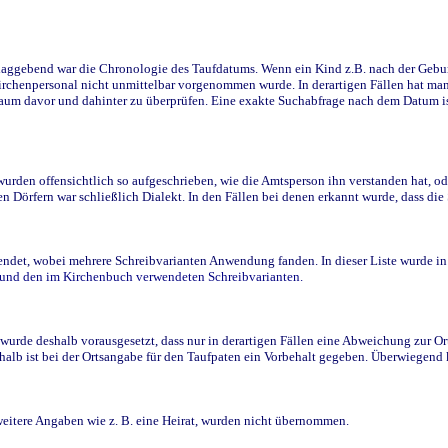
ggebend war die Chronologie des Taufdatums. Wenn ein Kind z.B. nach der Geburt 
rchenpersonal nicht unmittelbar vorgenommen wurde. In derartigen Fällen hat man d
raum davor und dahinter zu überprüfen. Eine exakte Suchabfrage nach dem Datum i
den offensichtlich so aufgeschrieben, wie die Amtsperson ihn verstanden hat, ode
n Dörfern war schließlich Dialekt. In den Fällen bei denen erkannt wurde, dass di
t, wobei mehrere Schreibvarianten Anwendung fanden. In dieser Liste wurde in de
n und den im Kirchenbuch verwendeten Schreibvarianten.
wurde deshalb vorausgesetzt, dass nur in derartigen Fällen eine Abweichung zur O
eshalb ist bei der Ortsangabe für den Taufpaten ein Vorbehalt gegeben. Überwiegen
weitere Angaben wie z. B. eine Heirat, wurden nicht übernommen.