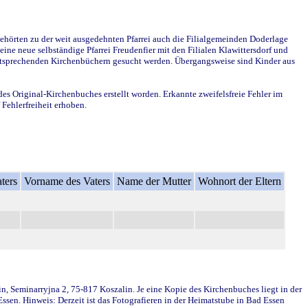
ehörten zu der weit ausgedehnten Pfarrei auch die Filialgemeinden Doderlage
ine neue selbständige Pfarrei Freudenfier mit den Filialen Klawittersdorf und
 entsprechenden Kirchenbüchern gesucht werden. Übergangsweise sind Kinder aus
des Original-Kirchenbuches erstellt worden. Erkannte zweifelsfreie Fehler im
Fehlerfreiheit erhoben.
ters
Vorname des Vaters
Name der Mutter
Wohnort der Eltern
in, Seminarryjna 2, 75-817 Koszalin. Je eine Kopie des Kirchenbuches liegt in der
en. Hinweis: Derzeit ist das Fotografieren in der Heimatstube in Bad Essen