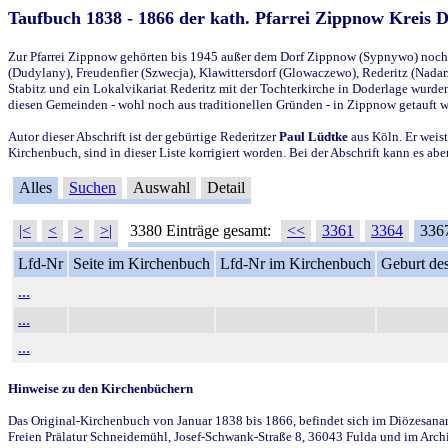
Taufbuch 1838 - 1866 der kath. Pfarrei Zippnow Kreis 
Zur Pfarrei Zippnow gehörten bis 1945 außer dem Dorf Zippnow (Sypnywo) noch d
(Dudylany), Freudenfier (Szwecja), Klawittersdorf (Glowaczewo), Rederitz (Nadarz
Stabitz und ein Lokalvikariat Rederitz mit der Tochterkirche in Doderlage wurd
diesen Gemeinden - wohl noch aus traditionellen Gründen - in Zippnow getauft 
Autor dieser Abschrift ist der gebürtige Rederitzer
Paul Lüdtke
aus Köln. Er weist
Kirchenbuch, sind in dieser Liste korrigiert worden. Bei der Abschrift kann es 
Alles
Suchen
Auswahl
Detail
|<
<
>
>|
3380 Einträge gesamt:
<<
3361
3364
336
Lfd-Nr
Seite im Kirchenbuch
Lfd-Nr im Kirchenbuch
Geburt des
...
...
...
Hinweise zu den Kirchenbüchern
Das Original-Kirchenbuch von Januar 1838 bis 1866, befindet sich im Diözesanarch
Freien Prälatur Schneidemühl, Josef-Schwank-Straße 8, 36043 Fulda und im Archi