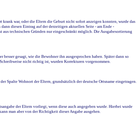
krank war, oder die Eltern die Geburt nicht sofort anzeigen konnten, wurde das
ann diesen Eintrag auf der derzeitigen aktuellen Seite - am Ende -
st aus technischen Gründen nur eingeschränkt möglich. Die Ausgabesortierung
r besser gesagt, wie die Bewohner ihn ausgesprochen haben. Später dann so
e Schreibweise nicht richtig ist, wurden Korrekturen vorgenommen.
r Spalte Wohnort der Eltern, grundsätzlich der deutsche Ortsname eingetragen.
rtsangabe der Eltern vorliegt, wenn diese auch angegeben wurde. Hierbei wurde
d kann man aber von der Richtigkeit dieser Angabe ausgehen.