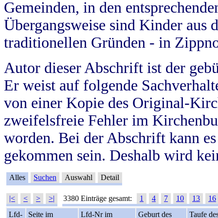
Gemeinden, in den entsprechende
Übergangsweise sind Kinder aus 
traditionellen Gründen - in Zippn
Autor dieser Abschrift ist der geb
Er weist auf folgende Sachverhalte
von einer Kopie des Original-Kirc
zweifelsfreie Fehler im Kirchenbuc
worden. Bei der Abschrift kann e
gekommen sein. Deshalb wird kein
Alles
Suchen
Auswahl
Detail
|<
<
>
>|
3380 Einträge gesamt:
1
4
7
10
13
16
Lfd-
Seite im
Lfd-Nr im
Geburt des
Taufe de