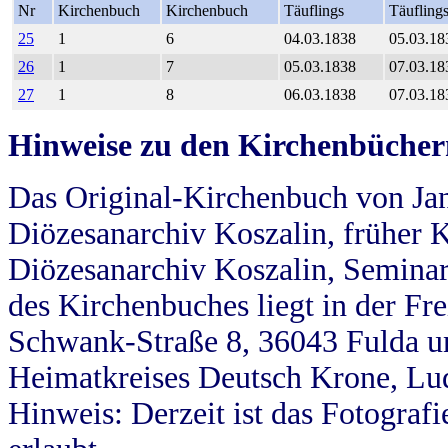
Nr
Kirchenbuch
Kirchenbuch
Täuflings
Täufling
25
1
6
04.03.1838
05.03.18
26
1
7
05.03.1838
07.03.18
27
1
8
06.03.1838
07.03.18
Hinweise zu den Kirchenbücher
Das Original-Kirchenbuch von Jan
Diözesanarchiv Koszalin, früher Kö
Diözesanarchiv Koszalin, Seminar
des Kirchenbuches liegt in der Fr
Schwank-Straße 8, 36043 Fulda u
Heimatkreises Deutsch Krone, Lu
Hinweis: Derzeit ist das Fotograf