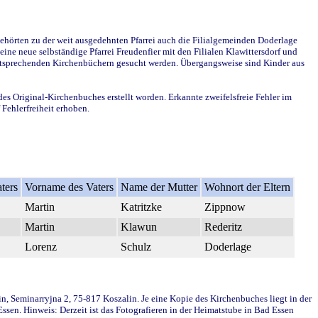
ehörten zu der weit ausgedehnten Pfarrei auch die Filialgemeinden Doderlage
ine neue selbständige Pfarrei Freudenfier mit den Filialen Klawittersdorf und
 entsprechenden Kirchenbüchern gesucht werden. Übergangsweise sind Kinder aus
des Original-Kirchenbuches erstellt worden. Erkannte zweifelsfreie Fehler im
Fehlerfreiheit erhoben.
ters
Vorname des Vaters
Name der Mutter
Wohnort der Eltern
Martin
Katritzke
Zippnow
Martin
Klawun
Rederitz
Lorenz
Schulz
Doderlage
in, Seminarryjna 2, 75-817 Koszalin. Je eine Kopie des Kirchenbuches liegt in der
en. Hinweis: Derzeit ist das Fotografieren in der Heimatstube in Bad Essen