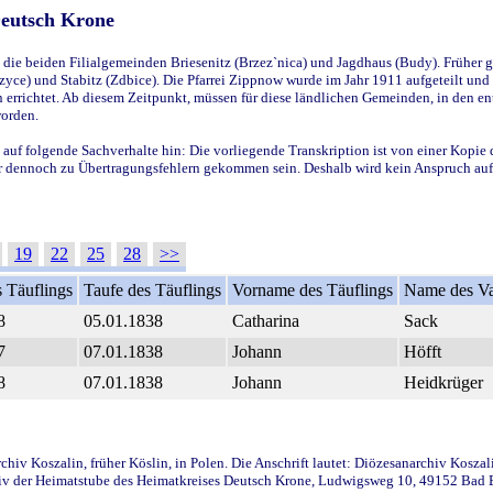
Deutsch Krone
ie beiden Filialgemeinden Briesenitz (Brzez`nica) und Jagdhaus (Budy). Früher g
yce) und Stabitz (Zdbice). Die Pfarrei Zippnow wurde im Jahr 1911 aufgeteilt und e
en errichtet. Ab diesem Zeitpunkt, müssen für diese ländlichen Gemeinden, in den
worden.
 auf folgende Sachverhalte hin: Die vorliegende Transkription ist von einer Kopie 
aber dennoch zu Übertragungsfehlern gekommen sein. Deshalb wird kein Anspruch auf 
19
22
25
28
>>
 Täuflings
Taufe des Täuflings
Vorname des Täuflings
Name des Va
8
05.01.1838
Catharina
Sack
7
07.01.1838
Johann
Höfft
8
07.01.1838
Johann
Heidkrüger
iv Koszalin, früher Köslin, in Polen. Die Anschrift lautet: Diözesanarchiv Koszal
v der Heimatstube des Heimatkreises Deutsch Krone, Ludwigsweg 10, 49152 Bad Ess