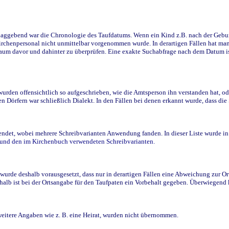
ggebend war die Chronologie des Taufdatums. Wenn ein Kind z.B. nach der Geburt 
rchenpersonal nicht unmittelbar vorgenommen wurde. In derartigen Fällen hat man d
raum davor und dahinter zu überprüfen. Eine exakte Suchabfrage nach dem Datum i
den offensichtlich so aufgeschrieben, wie die Amtsperson ihn verstanden hat, ode
n Dörfern war schließlich Dialekt. In den Fällen bei denen erkannt wurde, dass di
t, wobei mehrere Schreibvarianten Anwendung fanden. In dieser Liste wurde in de
n und den im Kirchenbuch verwendeten Schreibvarianten.
wurde deshalb vorausgesetzt, dass nur in derartigen Fällen eine Abweichung zur O
eshalb ist bei der Ortsangabe für den Taufpaten ein Vorbehalt gegeben. Überwiegen
weitere Angaben wie z. B. eine Heirat, wurden nicht übernommen.