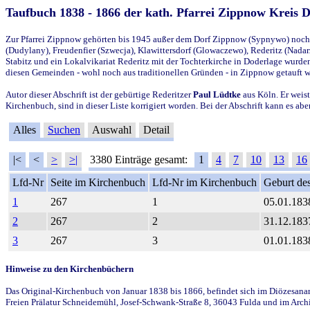
Taufbuch 1838 - 1866 der kath. Pfarrei Zippnow Kreis 
Zur Pfarrei Zippnow gehörten bis 1945 außer dem Dorf Zippnow (Sypnywo) noch d
(Dudylany), Freudenfier (Szwecja), Klawittersdorf (Glowaczewo), Rederitz (Nadarz
Stabitz und ein Lokalvikariat Rederitz mit der Tochterkirche in Doderlage wurd
diesen Gemeinden - wohl noch aus traditionellen Gründen - in Zippnow getauft 
Autor dieser Abschrift ist der gebürtige Rederitzer
Paul Lüdtke
aus Köln. Er weist
Kirchenbuch, sind in dieser Liste korrigiert worden. Bei der Abschrift kann es 
Alles
Suchen
Auswahl
Detail
|<
<
>
>|
3380 Einträge gesamt:
1
4
7
10
13
16
Lfd-Nr
Seite im Kirchenbuch
Lfd-Nr im Kirchenbuch
Geburt des
1
267
1
05.01.183
2
267
2
31.12.183
3
267
3
01.01.183
Hinweise zu den Kirchenbüchern
Das Original-Kirchenbuch von Januar 1838 bis 1866, befindet sich im Diözesanarch
Freien Prälatur Schneidemühl, Josef-Schwank-Straße 8, 36043 Fulda und im Archi