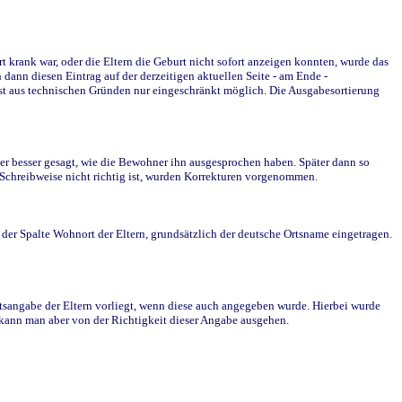
krank war, oder die Eltern die Geburt nicht sofort anzeigen konnten, wurde das
ann diesen Eintrag auf der derzeitigen aktuellen Seite - am Ende -
st aus technischen Gründen nur eingeschränkt möglich. Die Ausgabesortierung
r besser gesagt, wie die Bewohner ihn ausgesprochen haben. Später dann so
e Schreibweise nicht richtig ist, wurden Korrekturen vorgenommen.
r Spalte Wohnort der Eltern, grundsätzlich der deutsche Ortsname eingetragen.
rtsangabe der Eltern vorliegt, wenn diese auch angegeben wurde. Hierbei wurde
d kann man aber von der Richtigkeit dieser Angabe ausgehen.