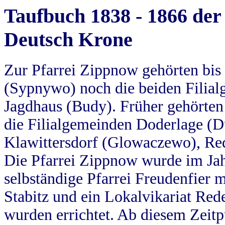
Taufbuch 1838 - 1866 der
Deutsch Krone
Zur Pfarrei Zippnow gehörten bi
(Sypnywo) noch die beiden Filial
Jagdhaus (Budy). Früher gehörten 
die Filialgemeinden Doderlage (D
Klawittersdorf (Glowaczewo), Red
Die Pfarrei Zippnow wurde im Jah
selbständige Pfarrei Freudenfier m
Stabitz und ein Lokalvikariat Red
wurden errichtet. Ab diesem Zeitp