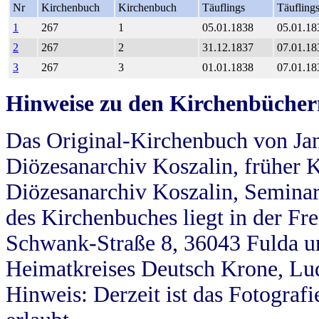
Nr
Kirchenbuch
Kirchenbuch
Täuflings
Täufling
1
267
1
05.01.1838
05.01.18
2
267
2
31.12.1837
07.01.18
3
267
3
01.01.1838
07.01.18
Hinweise zu den Kirchenbücher
Das Original-Kirchenbuch von Jan
Diözesanarchiv Koszalin, früher Kö
Diözesanarchiv Koszalin, Seminar
des Kirchenbuches liegt in der Fr
Schwank-Straße 8, 36043 Fulda u
Heimatkreises Deutsch Krone, Lu
Hinweis: Derzeit ist das Fotograf