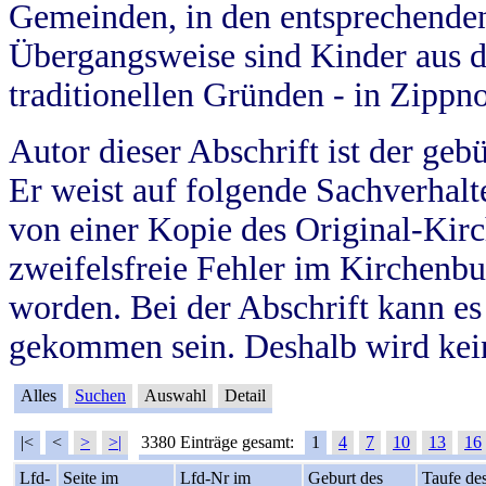
Gemeinden, in den entsprechende
Übergangsweise sind Kinder aus 
traditionellen Gründen - in Zippn
Autor dieser Abschrift ist der geb
Er weist auf folgende Sachverhalte
von einer Kopie des Original-Kirc
zweifelsfreie Fehler im Kirchenbuc
worden. Bei der Abschrift kann e
gekommen sein. Deshalb wird kein
Alles
Suchen
Auswahl
Detail
|<
<
>
>|
3380 Einträge gesamt:
1
4
7
10
13
16
Lfd-
Seite im
Lfd-Nr im
Geburt des
Taufe de