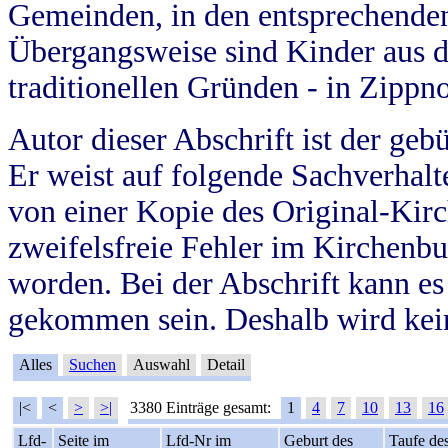
Gemeinden, in den entsprechende
Übergangsweise sind Kinder aus 
traditionellen Gründen - in Zippn
Autor dieser Abschrift ist der geb
Er weist auf folgende Sachverhalte
von einer Kopie des Original-Kirc
zweifelsfreie Fehler im Kirchenbuc
worden. Bei der Abschrift kann e
gekommen sein. Deshalb wird kein
Alles
Suchen
Auswahl
Detail
|<
<
>
>|
3380 Einträge gesamt:
1
4
7
10
13
16
Lfd-
Seite im
Lfd-Nr im
Geburt des
Taufe de