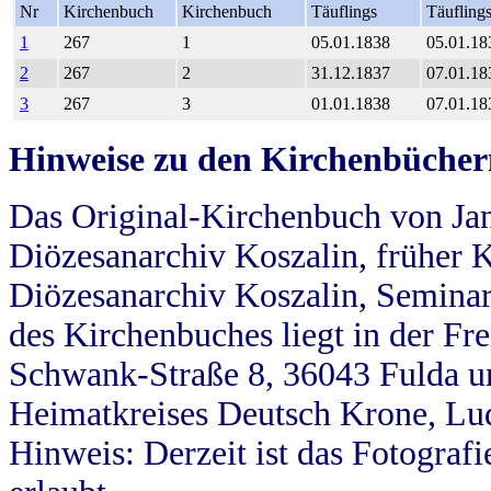
Nr
Kirchenbuch
Kirchenbuch
Täuflings
Täufling
1
267
1
05.01.1838
05.01.18
2
267
2
31.12.1837
07.01.18
3
267
3
01.01.1838
07.01.18
Hinweise zu den Kirchenbücher
Das Original-Kirchenbuch von Jan
Diözesanarchiv Koszalin, früher Kö
Diözesanarchiv Koszalin, Seminar
des Kirchenbuches liegt in der Fr
Schwank-Straße 8, 36043 Fulda u
Heimatkreises Deutsch Krone, Lu
Hinweis: Derzeit ist das Fotograf