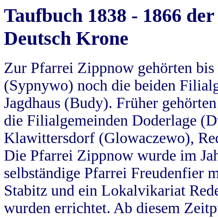
Taufbuch 1838 - 1866 der
Deutsch Krone
Zur Pfarrei Zippnow gehörten bi
(Sypnywo) noch die beiden Filial
Jagdhaus (Budy). Früher gehörten 
die Filialgemeinden Doderlage (D
Klawittersdorf (Glowaczewo), Red
Die Pfarrei Zippnow wurde im Jah
selbständige Pfarrei Freudenfier m
Stabitz und ein Lokalvikariat Red
wurden errichtet. Ab diesem Zeitp