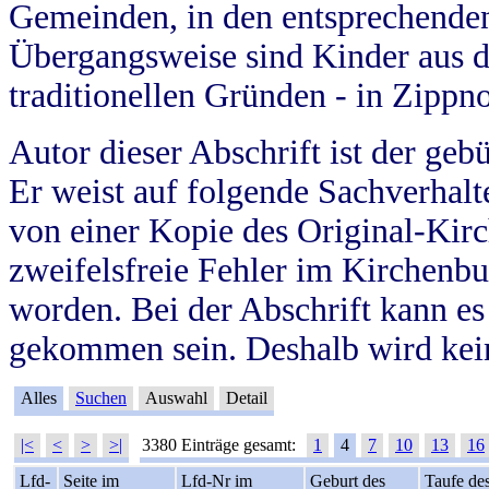
Gemeinden, in den entsprechende
Übergangsweise sind Kinder aus 
traditionellen Gründen - in Zippn
Autor dieser Abschrift ist der geb
Er weist auf folgende Sachverhalte
von einer Kopie des Original-Kirc
zweifelsfreie Fehler im Kirchenbuc
worden. Bei der Abschrift kann e
gekommen sein. Deshalb wird kein
Alles
Suchen
Auswahl
Detail
|<
<
>
>|
3380 Einträge gesamt:
1
4
7
10
13
16
Lfd-
Seite im
Lfd-Nr im
Geburt des
Taufe de