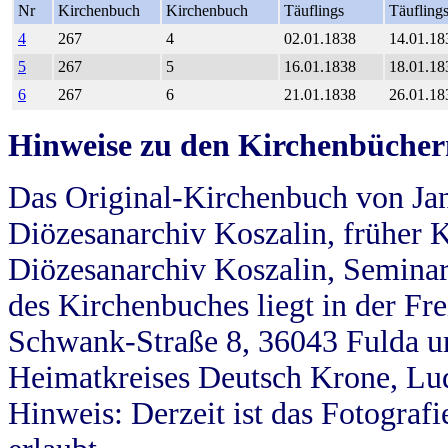
Nr
Kirchenbuch
Kirchenbuch
Täuflings
Täufling
4
267
4
02.01.1838
14.01.18
5
267
5
16.01.1838
18.01.18
6
267
6
21.01.1838
26.01.18
Hinweise zu den Kirchenbücher
Das Original-Kirchenbuch von Jan
Diözesanarchiv Koszalin, früher Kö
Diözesanarchiv Koszalin, Seminar
des Kirchenbuches liegt in der Fr
Schwank-Straße 8, 36043 Fulda u
Heimatkreises Deutsch Krone, Lu
Hinweis: Derzeit ist das Fotograf