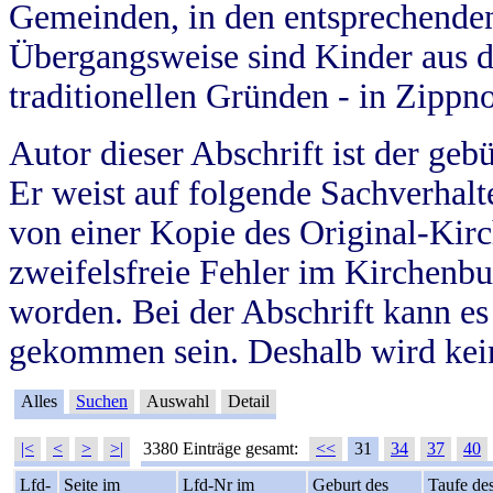
Gemeinden, in den entsprechende
Übergangsweise sind Kinder aus 
traditionellen Gründen - in Zippn
Autor dieser Abschrift ist der geb
Er weist auf folgende Sachverhalte
von einer Kopie des Original-Kirc
zweifelsfreie Fehler im Kirchenbuc
worden. Bei der Abschrift kann e
gekommen sein. Deshalb wird kein
Alles
Suchen
Auswahl
Detail
|<
<
>
>|
3380 Einträge gesamt:
<<
31
34
37
40
Lfd-
Seite im
Lfd-Nr im
Geburt des
Taufe de