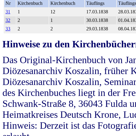
Nr
Kirchenbuch
Kirchenbuch
Täuflings
Täufling
31
1
12
17.03.1838
28.03.18
32
2
1
30.03.1838
01.04.18
33
2
2
29.03.1838
08.04.18
Hinweise zu den Kirchenbücher
Das Original-Kirchenbuch von Jan
Diözesanarchiv Koszalin, früher Kö
Diözesanarchiv Koszalin, Seminar
des Kirchenbuches liegt in der Fr
Schwank-Straße 8, 36043 Fulda u
Heimatkreises Deutsch Krone, Lu
Hinweis: Derzeit ist das Fotograf