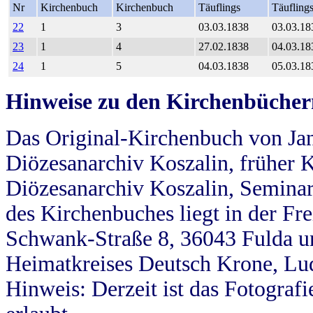
Nr
Kirchenbuch
Kirchenbuch
Täuflings
Täufling
22
1
3
03.03.1838
03.03.18
23
1
4
27.02.1838
04.03.18
24
1
5
04.03.1838
05.03.18
Hinweise zu den Kirchenbücher
Das Original-Kirchenbuch von Jan
Diözesanarchiv Koszalin, früher Kö
Diözesanarchiv Koszalin, Seminar
des Kirchenbuches liegt in der Fr
Schwank-Straße 8, 36043 Fulda u
Heimatkreises Deutsch Krone, Lu
Hinweis: Derzeit ist das Fotograf