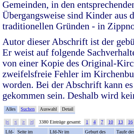
Gemeinden, in den entsprechende
Übergangsweise sind Kinder aus 
traditionellen Gründen - in Zippn
Autor dieser Abschrift ist der geb
Er weist auf folgende Sachverhalte
von einer Kopie des Original-Kirc
zweifelsfreie Fehler im Kirchenbuc
worden. Bei der Abschrift kann e
gekommen sein. Deshalb wird kein
Alles
Suchen
Auswahl
Detail
|<
<
>
>|
3380 Einträge gesamt:
1
4
7
10
13
16
Lfd-
Seite im
Lfd-Nr im
Geburt des
Taufe de