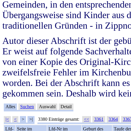
Gemeinden, in den entsprechende
Übergangsweise sind Kinder aus 
traditionellen Gründen - in Zippn
Autor dieser Abschrift ist der geb
Er weist auf folgende Sachverhalte
von einer Kopie des Original-Kirc
zweifelsfreie Fehler im Kirchenbuc
worden. Bei der Abschrift kann e
gekommen sein. Deshalb wird kein
Alles
Suchen
Auswahl
Detail
|<
<
>
>|
3380 Einträge gesamt:
<<
3361
3364
336
Lfd-
Seite im
Lfd-Nr im
Geburt des
Taufe de