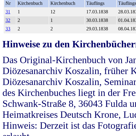
Nr
Kirchenbuch
Kirchenbuch
Täuflings
Täufling
31
1
12
17.03.1838
28.03.18
32
2
1
30.03.1838
01.04.18
33
2
2
29.03.1838
08.04.18
Hinweise zu den Kirchenbücher
Das Original-Kirchenbuch von Jan
Diözesanarchiv Koszalin, früher Kö
Diözesanarchiv Koszalin, Seminar
des Kirchenbuches liegt in der Fr
Schwank-Straße 8, 36043 Fulda u
Heimatkreises Deutsch Krone, Lu
Hinweis: Derzeit ist das Fotograf