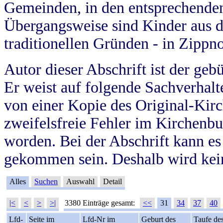
Gemeinden, in den entsprechende
Übergangsweise sind Kinder aus 
traditionellen Gründen - in Zippn
Autor dieser Abschrift ist der geb
Er weist auf folgende Sachverhalte
von einer Kopie des Original-Kirc
zweifelsfreie Fehler im Kirchenbuc
worden. Bei der Abschrift kann e
gekommen sein. Deshalb wird kein
Alles
Suchen
Auswahl
Detail
|<
<
>
>|
3380 Einträge gesamt:
<<
31
34
37
40
Lfd-
Seite im
Lfd-Nr im
Geburt des
Taufe de