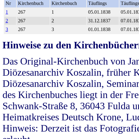
Nr
Kirchenbuch
Kirchenbuch
Täuflings
Täufling
1
267
1
05.01.1838
05.01.18
2
267
2
31.12.1837
07.01.18
3
267
3
01.01.1838
07.01.18
Hinweise zu den Kirchenbücher
Das Original-Kirchenbuch von Jan
Diözesanarchiv Koszalin, früher Kö
Diözesanarchiv Koszalin, Seminar
des Kirchenbuches liegt in der Fr
Schwank-Straße 8, 36043 Fulda u
Heimatkreises Deutsch Krone, Lu
Hinweis: Derzeit ist das Fotograf