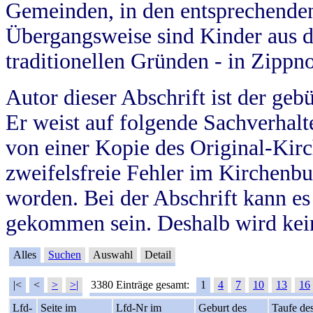
Gemeinden, in den entsprechende
Übergangsweise sind Kinder aus 
traditionellen Gründen - in Zippn
Autor dieser Abschrift ist der geb
Er weist auf folgende Sachverhalte
von einer Kopie des Original-Kirc
zweifelsfreie Fehler im Kirchenbuc
worden. Bei der Abschrift kann e
gekommen sein. Deshalb wird kein
Alles
Suchen
Auswahl
Detail
|<
<
>
>|
3380 Einträge gesamt:
1
4
7
10
13
16
Lfd-
Seite im
Lfd-Nr im
Geburt des
Taufe de