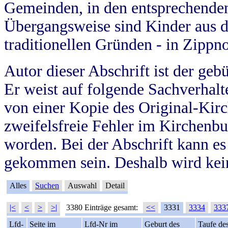
Gemeinden, in den entsprechende
Übergangsweise sind Kinder aus 
traditionellen Gründen - in Zippn
Autor dieser Abschrift ist der geb
Er weist auf folgende Sachverhalte
von einer Kopie des Original-Kirc
zweifelsfreie Fehler im Kirchenbuc
worden. Bei der Abschrift kann e
gekommen sein. Deshalb wird kein
Alles
Suchen
Auswahl
Detail
|<
<
>
>|
3380 Einträge gesamt:
<<
3331
3334
333
Lfd-
Seite im
Lfd-Nr im
Geburt des
Taufe de