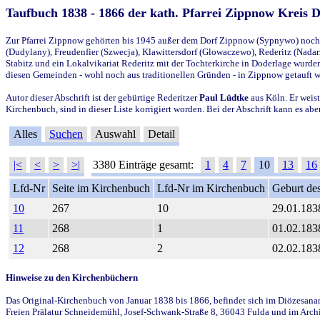
Taufbuch 1838 - 1866 der kath. Pfarrei Zippnow Kreis 
Zur Pfarrei Zippnow gehörten bis 1945 außer dem Dorf Zippnow (Sypnywo) noch d
(Dudylany), Freudenfier (Szwecja), Klawittersdorf (Glowaczewo), Rederitz (Nadarz
Stabitz und ein Lokalvikariat Rederitz mit der Tochterkirche in Doderlage wurd
diesen Gemeinden - wohl noch aus traditionellen Gründen - in Zippnow getauft 
Autor dieser Abschrift ist der gebürtige Rederitzer
Paul Lüdtke
aus Köln. Er weist
Kirchenbuch, sind in dieser Liste korrigiert worden. Bei der Abschrift kann es 
Alles
Suchen
Auswahl
Detail
|<
<
>
>|
3380 Einträge gesamt:
1
4
7
10
13
16
Lfd-Nr
Seite im Kirchenbuch
Lfd-Nr im Kirchenbuch
Geburt des
10
267
10
29.01.183
11
268
1
01.02.183
12
268
2
02.02.183
Hinweise zu den Kirchenbüchern
Das Original-Kirchenbuch von Januar 1838 bis 1866, befindet sich im Diözesanarch
Freien Prälatur Schneidemühl, Josef-Schwank-Straße 8, 36043 Fulda und im Archi