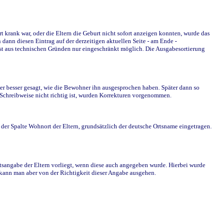
krank war, oder die Eltern die Geburt nicht sofort anzeigen konnten, wurde das
ann diesen Eintrag auf der derzeitigen aktuellen Seite - am Ende -
st aus technischen Gründen nur eingeschränkt möglich. Die Ausgabesortierung
r besser gesagt, wie die Bewohner ihn ausgesprochen haben. Später dann so
e Schreibweise nicht richtig ist, wurden Korrekturen vorgenommen.
r Spalte Wohnort der Eltern, grundsätzlich der deutsche Ortsname eingetragen.
rtsangabe der Eltern vorliegt, wenn diese auch angegeben wurde. Hierbei wurde
d kann man aber von der Richtigkeit dieser Angabe ausgehen.