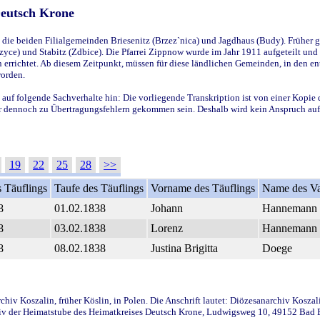
Deutsch Krone
ie beiden Filialgemeinden Briesenitz (Brzez`nica) und Jagdhaus (Budy). Früher g
yce) und Stabitz (Zdbice). Die Pfarrei Zippnow wurde im Jahr 1911 aufgeteilt und e
en errichtet. Ab diesem Zeitpunkt, müssen für diese ländlichen Gemeinden, in den
worden.
 auf folgende Sachverhalte hin: Die vorliegende Transkription ist von einer Kopie 
aber dennoch zu Übertragungsfehlern gekommen sein. Deshalb wird kein Anspruch auf 
19
22
25
28
>>
 Täuflings
Taufe des Täuflings
Vorname des Täuflings
Name des Va
8
01.02.1838
Johann
Hannemann
8
03.02.1838
Lorenz
Hannemann
8
08.02.1838
Justina Brigitta
Doege
iv Koszalin, früher Köslin, in Polen. Die Anschrift lautet: Diözesanarchiv Koszal
v der Heimatstube des Heimatkreises Deutsch Krone, Ludwigsweg 10, 49152 Bad Ess