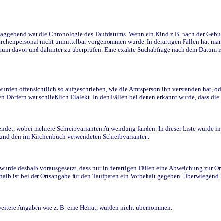
ggebend war die Chronologie des Taufdatums. Wenn ein Kind z.B. nach der Geburt 
rchenpersonal nicht unmittelbar vorgenommen wurde. In derartigen Fällen hat man d
raum davor und dahinter zu überprüfen. Eine exakte Suchabfrage nach dem Datum i
den offensichtlich so aufgeschrieben, wie die Amtsperson ihn verstanden hat, ode
n Dörfern war schließlich Dialekt. In den Fällen bei denen erkannt wurde, dass di
t, wobei mehrere Schreibvarianten Anwendung fanden. In dieser Liste wurde in de
n und den im Kirchenbuch verwendeten Schreibvarianten.
wurde deshalb vorausgesetzt, dass nur in derartigen Fällen eine Abweichung zur O
eshalb ist bei der Ortsangabe für den Taufpaten ein Vorbehalt gegeben. Überwiegen
weitere Angaben wie z. B. eine Heirat, wurden nicht übernommen.