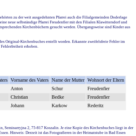
ehörten zu der weit ausgedehnten Pfarrei auch die Filialgemeinden Doderlage
ine neue selbständige Pfarrei Freudenfier mit den Filialen Klawittersdorf und
 entsprechenden Kirchenbüchern gesucht werden. Übergangsweise sind Kinder aus
des Original-Kirchenbuches erstellt worden. Erkannte zweifelsfreie Fehler im
Fehlerfreiheit erhoben.
ters
Vorname des Vaters
Name der Mutter
Wohnort der Eltern
Anton
Schur
Freudenfier
Christian
Bedke
Freudenfier
Johann
Karkow
Rederitz
in, Seminarryjna 2, 75-817 Koszalin. Je eine Kopie des Kirchenbuches liegt in der
en. Hinweis: Derzeit ist das Fotografieren in der Heimatstube in Bad Essen