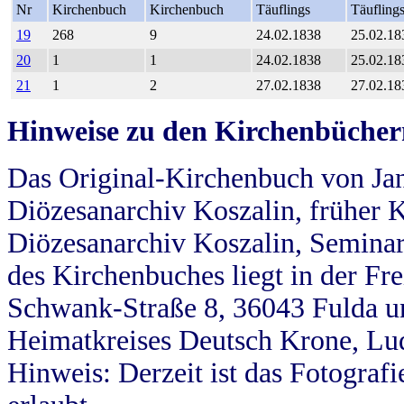
Nr
Kirchenbuch
Kirchenbuch
Täuflings
Täufling
19
268
9
24.02.1838
25.02.18
20
1
1
24.02.1838
25.02.18
21
1
2
27.02.1838
27.02.18
Hinweise zu den Kirchenbücher
Das Original-Kirchenbuch von Jan
Diözesanarchiv Koszalin, früher Kö
Diözesanarchiv Koszalin, Seminar
des Kirchenbuches liegt in der Fr
Schwank-Straße 8, 36043 Fulda u
Heimatkreises Deutsch Krone, Lu
Hinweis: Derzeit ist das Fotograf