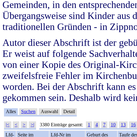
Gemeinden, in den entsprechende
Übergangsweise sind Kinder aus 
traditionellen Gründen - in Zippn
Autor dieser Abschrift ist der geb
Er weist auf folgende Sachverhalte
von einer Kopie des Original-Kirc
zweifelsfreie Fehler im Kirchenbuc
worden. Bei der Abschrift kann e
gekommen sein. Deshalb wird kein
Alles
Suchen
Auswahl
Detail
|<
<
>
>|
3380 Einträge gesamt:
1
4
7
10
13
16
Lfd-
Seite im
Lfd-Nr im
Geburt des
Taufe de