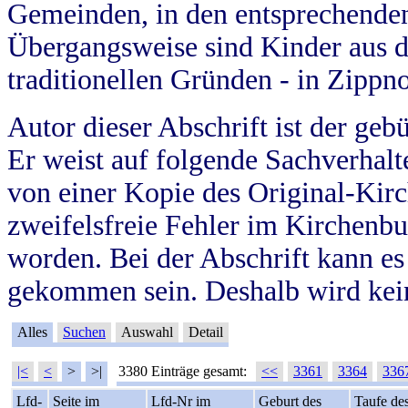
Gemeinden, in den entsprechende
Übergangsweise sind Kinder aus 
traditionellen Gründen - in Zippn
Autor dieser Abschrift ist der geb
Er weist auf folgende Sachverhalte
von einer Kopie des Original-Kirc
zweifelsfreie Fehler im Kirchenbuc
worden. Bei der Abschrift kann e
gekommen sein. Deshalb wird kein
Alles
Suchen
Auswahl
Detail
|<
<
>
>|
3380 Einträge gesamt:
<<
3361
3364
336
Lfd-
Seite im
Lfd-Nr im
Geburt des
Taufe de