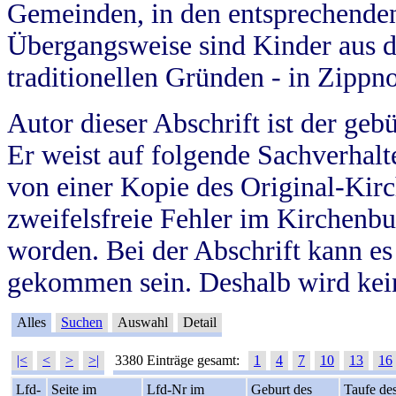
Gemeinden, in den entsprechende
Übergangsweise sind Kinder aus 
traditionellen Gründen - in Zippn
Autor dieser Abschrift ist der geb
Er weist auf folgende Sachverhalte
von einer Kopie des Original-Kirc
zweifelsfreie Fehler im Kirchenbuc
worden. Bei der Abschrift kann e
gekommen sein. Deshalb wird kein
Alles
Suchen
Auswahl
Detail
|<
<
>
>|
3380 Einträge gesamt:
1
4
7
10
13
16
Lfd-
Seite im
Lfd-Nr im
Geburt des
Taufe de