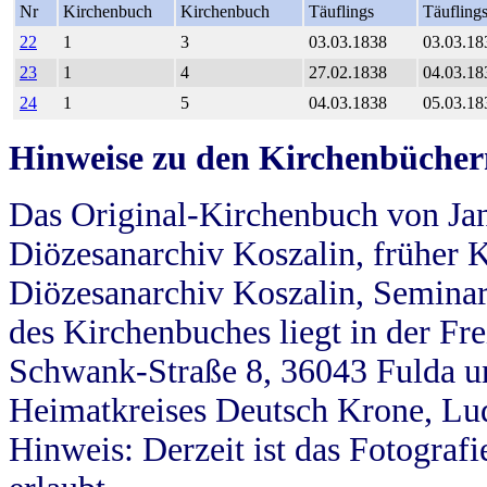
Nr
Kirchenbuch
Kirchenbuch
Täuflings
Täufling
22
1
3
03.03.1838
03.03.18
23
1
4
27.02.1838
04.03.18
24
1
5
04.03.1838
05.03.18
Hinweise zu den Kirchenbücher
Das Original-Kirchenbuch von Jan
Diözesanarchiv Koszalin, früher Kö
Diözesanarchiv Koszalin, Seminar
des Kirchenbuches liegt in der Fr
Schwank-Straße 8, 36043 Fulda u
Heimatkreises Deutsch Krone, Lu
Hinweis: Derzeit ist das Fotograf