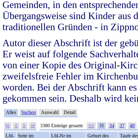
Gemeinden, in den entsprechende
Übergangsweise sind Kinder aus 
traditionellen Gründen - in Zippn
Autor dieser Abschrift ist der geb
Er weist auf folgende Sachverhalte
von einer Kopie des Original-Kirc
zweifelsfreie Fehler im Kirchenbuc
worden. Bei der Abschrift kann e
gekommen sein. Deshalb wird kein
Alles
Suchen
Auswahl
Detail
|<
<
>
>|
3380 Einträge gesamt:
<<
31
34
37
40
Lfd-
Seite im
Lfd-Nr im
Geburt des
Taufe de