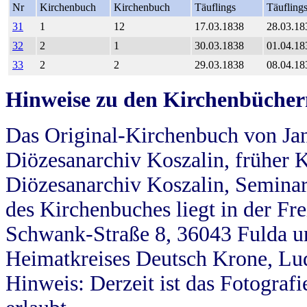
Nr
Kirchenbuch
Kirchenbuch
Täuflings
Täufling
31
1
12
17.03.1838
28.03.18
32
2
1
30.03.1838
01.04.18
33
2
2
29.03.1838
08.04.18
Hinweise zu den Kirchenbücher
Das Original-Kirchenbuch von Jan
Diözesanarchiv Koszalin, früher Kö
Diözesanarchiv Koszalin, Seminar
des Kirchenbuches liegt in der Fr
Schwank-Straße 8, 36043 Fulda u
Heimatkreises Deutsch Krone, Lu
Hinweis: Derzeit ist das Fotograf