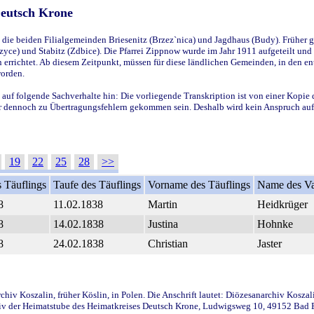
Deutsch Krone
ie beiden Filialgemeinden Briesenitz (Brzez`nica) und Jagdhaus (Budy). Früher g
yce) und Stabitz (Zdbice). Die Pfarrei Zippnow wurde im Jahr 1911 aufgeteilt und e
en errichtet. Ab diesem Zeitpunkt, müssen für diese ländlichen Gemeinden, in den
worden.
 auf folgende Sachverhalte hin: Die vorliegende Transkription ist von einer Kopie 
aber dennoch zu Übertragungsfehlern gekommen sein. Deshalb wird kein Anspruch auf 
19
22
25
28
>>
 Täuflings
Taufe des Täuflings
Vorname des Täuflings
Name des Va
8
11.02.1838
Martin
Heidkrüger
8
14.02.1838
Justina
Hohnke
8
24.02.1838
Christian
Jaster
iv Koszalin, früher Köslin, in Polen. Die Anschrift lautet: Diözesanarchiv Koszal
v der Heimatstube des Heimatkreises Deutsch Krone, Ludwigsweg 10, 49152 Bad Ess