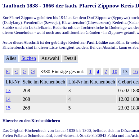
Taufbuch 1838 - 1866 der kath. Pfarrei Zippnow Kreis 
Zur Pfarrei Zippnow gehörten bis 1945 außer dem Dorf Zippnow (Sypnywo) noch d
(Dudylany), Freudenfier (Szwecja), Klawittersdorf (Glowaczewo), Rederitz (Nadarz
Stabitz und ein Lokalvikariat Rederitz mit der Tochterkirche in Doderlage wurd
diesen Gemeinden - wohl noch aus traditionellen Gründen - in Zippnow getauft 
Autor dieser Abschrift ist der gebürtige Rederitzer
Paul Lüdtke
aus Köln. Er weist
Kirchenbuch, sind in dieser Liste korrigiert worden. Bei der Abschrift kann es 
Alles
Suchen
Auswahl
Detail
|<
<
>
>|
3380 Einträge gesamt:
1
4
7
10
13
16
Lfd-Nr
Seite im Kirchenbuch
Lfd-Nr im Kirchenbuch
Geburt des
13
268
3
05.02.183
14
268
4
12.02.183
15
268
5
23.02.183
Hinweise zu den Kirchenbüchern
Das Original-Kirchenbuch von Januar 1838 bis 1866, befindet sich im Diözesanarch
Freien Prälatur Schneidemühl, Josef-Schwank-Straße 8, 36043 Fulda und im Archi