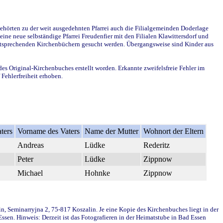
ehörten zu der weit ausgedehnten Pfarrei auch die Filialgemeinden Doderlage
ine neue selbständige Pfarrei Freudenfier mit den Filialen Klawittersdorf und
 entsprechenden Kirchenbüchern gesucht werden. Übergangsweise sind Kinder aus
des Original-Kirchenbuches erstellt worden. Erkannte zweifelsfreie Fehler im
Fehlerfreiheit erhoben.
ters
Vorname des Vaters
Name der Mutter
Wohnort der Eltern
Andreas
Lüdke
Rederitz
Peter
Lüdke
Zippnow
Michael
Hohnke
Zippnow
in, Seminarryjna 2, 75-817 Koszalin. Je eine Kopie des Kirchenbuches liegt in der
en. Hinweis: Derzeit ist das Fotografieren in der Heimatstube in Bad Essen