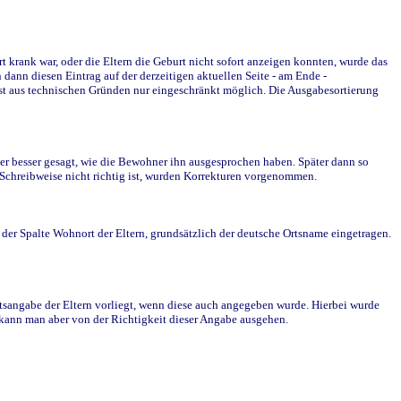
krank war, oder die Eltern die Geburt nicht sofort anzeigen konnten, wurde das
ann diesen Eintrag auf der derzeitigen aktuellen Seite - am Ende -
st aus technischen Gründen nur eingeschränkt möglich. Die Ausgabesortierung
r besser gesagt, wie die Bewohner ihn ausgesprochen haben. Später dann so
e Schreibweise nicht richtig ist, wurden Korrekturen vorgenommen.
r Spalte Wohnort der Eltern, grundsätzlich der deutsche Ortsname eingetragen.
rtsangabe der Eltern vorliegt, wenn diese auch angegeben wurde. Hierbei wurde
d kann man aber von der Richtigkeit dieser Angabe ausgehen.