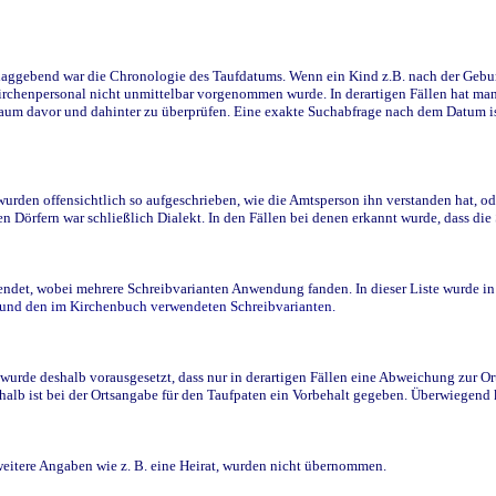
ggebend war die Chronologie des Taufdatums. Wenn ein Kind z.B. nach der Geburt 
rchenpersonal nicht unmittelbar vorgenommen wurde. In derartigen Fällen hat man d
raum davor und dahinter zu überprüfen. Eine exakte Suchabfrage nach dem Datum i
den offensichtlich so aufgeschrieben, wie die Amtsperson ihn verstanden hat, ode
n Dörfern war schließlich Dialekt. In den Fällen bei denen erkannt wurde, dass di
t, wobei mehrere Schreibvarianten Anwendung fanden. In dieser Liste wurde in de
n und den im Kirchenbuch verwendeten Schreibvarianten.
wurde deshalb vorausgesetzt, dass nur in derartigen Fällen eine Abweichung zur O
eshalb ist bei der Ortsangabe für den Taufpaten ein Vorbehalt gegeben. Überwiegen
weitere Angaben wie z. B. eine Heirat, wurden nicht übernommen.