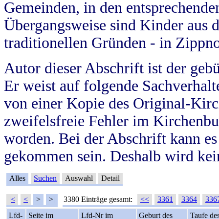
Gemeinden, in den entsprechende
Übergangsweise sind Kinder aus 
traditionellen Gründen - in Zippn
Autor dieser Abschrift ist der geb
Er weist auf folgende Sachverhalte
von einer Kopie des Original-Kirc
zweifelsfreie Fehler im Kirchenbuc
worden. Bei der Abschrift kann e
gekommen sein. Deshalb wird kein
Alles
Suchen
Auswahl
Detail
|<
<
>
>|
3380 Einträge gesamt:
<<
3361
3364
336
Lfd-
Seite im
Lfd-Nr im
Geburt des
Taufe de