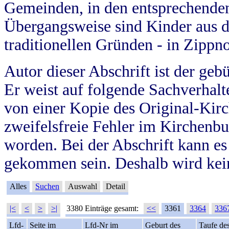
Gemeinden, in den entsprechende
Übergangsweise sind Kinder aus 
traditionellen Gründen - in Zippn
Autor dieser Abschrift ist der geb
Er weist auf folgende Sachverhalte
von einer Kopie des Original-Kirc
zweifelsfreie Fehler im Kirchenbuc
worden. Bei der Abschrift kann e
gekommen sein. Deshalb wird kein
Alles
Suchen
Auswahl
Detail
|<
<
>
>|
3380 Einträge gesamt:
<<
3361
3364
336
Lfd-
Seite im
Lfd-Nr im
Geburt des
Taufe de