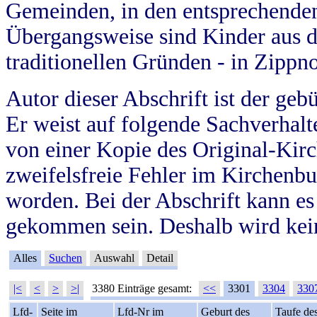
Gemeinden, in den entsprechende
Übergangsweise sind Kinder aus 
traditionellen Gründen - in Zippn
Autor dieser Abschrift ist der geb
Er weist auf folgende Sachverhalte
von einer Kopie des Original-Kirc
zweifelsfreie Fehler im Kirchenbuc
worden. Bei der Abschrift kann e
gekommen sein. Deshalb wird kein
Alles
Suchen
Auswahl
Detail
|<
<
>
>|
3380 Einträge gesamt:
<<
3301
3304
330
Lfd-
Seite im
Lfd-Nr im
Geburt des
Taufe de