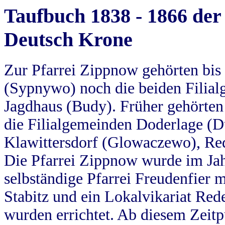
Taufbuch 1838 - 1866 der
Deutsch Krone
Zur Pfarrei Zippnow gehörten bi
(Sypnywo) noch die beiden Filial
Jagdhaus (Budy). Früher gehörten 
die Filialgemeinden Doderlage (D
Klawittersdorf (Glowaczewo), Red
Die Pfarrei Zippnow wurde im Jah
selbständige Pfarrei Freudenfier m
Stabitz und ein Lokalvikariat Red
wurden errichtet. Ab diesem Zeitp