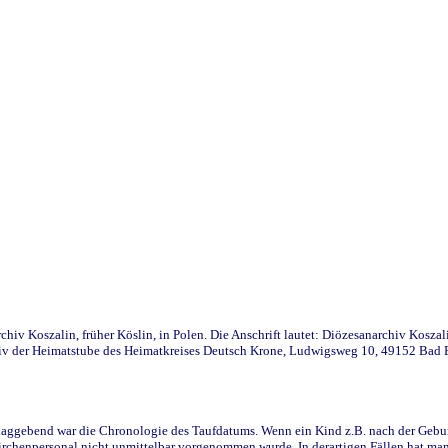
iv Koszalin, früher Köslin, in Polen. Die Anschrift lautet: Diözesanarchiv Koszal
v der Heimatstube des Heimatkreises Deutsch Krone, Ludwigsweg 10, 49152 Bad Ess
ggebend war die Chronologie des Taufdatums. Wenn ein Kind z.B. nach der Geburt 
rchenpersonal nicht unmittelbar vorgenommen wurde. In derartigen Fällen hat man d