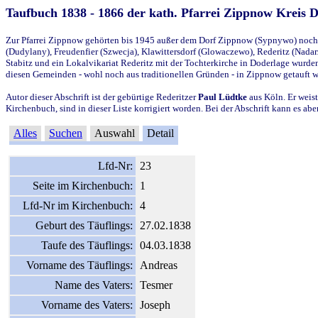
Taufbuch 1838 - 1866 der kath. Pfarrei Zippnow Kreis 
Zur Pfarrei Zippnow gehörten bis 1945 außer dem Dorf Zippnow (Sypnywo) noch d
(Dudylany), Freudenfier (Szwecja), Klawittersdorf (Glowaczewo), Rederitz (Nadarz
Stabitz und ein Lokalvikariat Rederitz mit der Tochterkirche in Doderlage wurd
diesen Gemeinden - wohl noch aus traditionellen Gründen - in Zippnow getauft 
Autor dieser Abschrift ist der gebürtige Rederitzer
Paul Lüdtke
aus Köln. Er weist
Kirchenbuch, sind in dieser Liste korrigiert worden. Bei der Abschrift kann es 
Alles
Suchen
Auswahl
Detail
Lfd-Nr:
23
Seite im Kirchenbuch:
1
Lfd-Nr im Kirchenbuch:
4
Geburt des Täuflings:
27.02.1838
Taufe des Täuflings:
04.03.1838
Vorname des Täuflings:
Andreas
Name des Vaters:
Tesmer
Vorname des Vaters:
Joseph