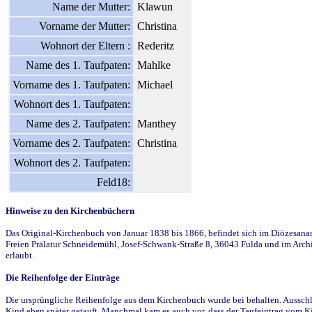
Name der Mutter:
Klawun
Vorname der Mutter:
Christina
Wohnort der Eltern :
Rederitz
Name des 1. Taufpaten:
Mahlke
Vorname des 1. Taufpaten:
Michael
Wohnort des 1. Taufpaten:
Name des 2. Taufpaten:
Manthey
Vorname des 2. Taufpaten:
Christina
Wohnort des 2. Taufpaten:
Feld18:
Hinweise zu den Kirchenbüchern
Das Original-Kirchenbuch von Januar 1838 bis 1866, befindet sich im Diözesanarch
Freien Prälatur Schneidemühl, Josef-Schwank-Straße 8, 36043 Fulda und im Archi
erlaubt.
Die Reihenfolge der Einträge
Die ursprüngliche Reihenfolge aus dem Kirchenbuch wurde bei behalten. Ausschla
Kind eben später getauft. Manchmal kam es auch vor, dass der Taufeintrag vom Ki