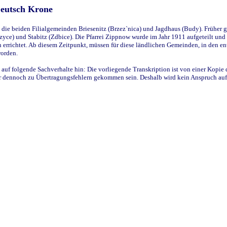
Deutsch Krone
ie beiden Filialgemeinden Briesenitz (Brzez`nica) und Jagdhaus (Budy). Früher g
yce) und Stabitz (Zdbice). Die Pfarrei Zippnow wurde im Jahr 1911 aufgeteilt und e
en errichtet. Ab diesem Zeitpunkt, müssen für diese ländlichen Gemeinden, in den
worden.
 auf folgende Sachverhalte hin: Die vorliegende Transkription ist von einer Kopie 
aber dennoch zu Übertragungsfehlern gekommen sein. Deshalb wird kein Anspruch auf 