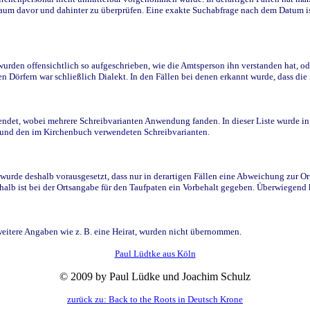
raum davor und dahinter zu überprüfen. Eine exakte Suchabfrage nach dem Datum i
den offensichtlich so aufgeschrieben, wie die Amtsperson ihn verstanden hat, ode
n Dörfern war schließlich Dialekt. In den Fällen bei denen erkannt wurde, dass di
t, wobei mehrere Schreibvarianten Anwendung fanden. In dieser Liste wurde in de
n und den im Kirchenbuch verwendeten Schreibvarianten.
wurde deshalb vorausgesetzt, dass nur in derartigen Fällen eine Abweichung zur O
eshalb ist bei der Ortsangabe für den Taufpaten ein Vorbehalt gegeben. Überwiegen
weitere Angaben wie z. B. eine Heirat, wurden nicht übernommen.
Paul Lüdtke aus Köln
© 2009 by Paul Lüdke und Joachim Schulz
zurück zu: Back to the Roots in Deutsch Krone