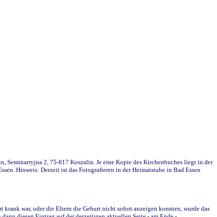
in, Seminarryjna 2, 75-817 Koszalin. Je eine Kopie des Kirchenbuches liegt in der
en. Hinweis: Derzeit ist das Fotografieren in der Heimatstube in Bad Essen
krank war, oder die Eltern die Geburt nicht sofort anzeigen konnten, wurde das
ann diesen Eintrag auf der derzeitigen aktuellen Seite - am Ende -