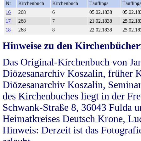
Nr
Kirchenbuch
Kirchenbuch
Täuflings
Täufling
16
268
6
05.02.1838
05.02.18
17
268
7
21.02.1838
25.02.18
18
268
8
22.02.1838
25.02.18
Hinweise zu den Kirchenbücher
Das Original-Kirchenbuch von Jan
Diözesanarchiv Koszalin, früher Kö
Diözesanarchiv Koszalin, Seminar
des Kirchenbuches liegt in der Fr
Schwank-Straße 8, 36043 Fulda u
Heimatkreises Deutsch Krone, Lu
Hinweis: Derzeit ist das Fotograf