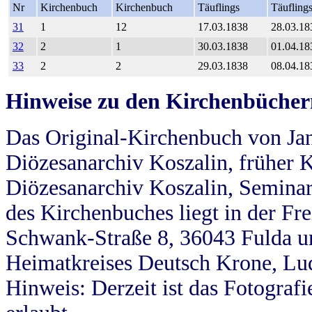
Nr
Kirchenbuch
Kirchenbuch
Täuflings
Täufling
31
1
12
17.03.1838
28.03.18
32
2
1
30.03.1838
01.04.18
33
2
2
29.03.1838
08.04.18
Hinweise zu den Kirchenbücher
Das Original-Kirchenbuch von Jan
Diözesanarchiv Koszalin, früher Kö
Diözesanarchiv Koszalin, Seminar
des Kirchenbuches liegt in der Fr
Schwank-Straße 8, 36043 Fulda u
Heimatkreises Deutsch Krone, Lu
Hinweis: Derzeit ist das Fotograf