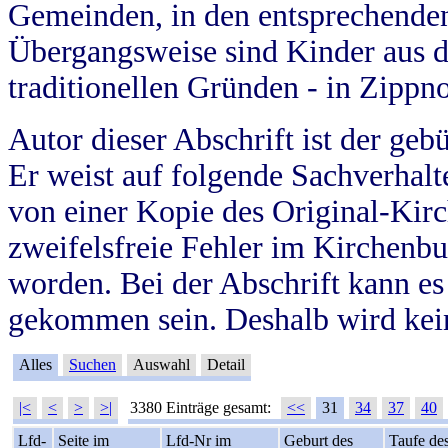
Gemeinden, in den entsprechende
Übergangsweise sind Kinder aus 
traditionellen Gründen - in Zippn
Autor dieser Abschrift ist der geb
Er weist auf folgende Sachverhalte
von einer Kopie des Original-Kirc
zweifelsfreie Fehler im Kirchenbuc
worden. Bei der Abschrift kann e
gekommen sein. Deshalb wird kein
Alles
Suchen
Auswahl
Detail
|<
<
>
>|
3380 Einträge gesamt:
<<
31
34
37
40
Lfd-
Seite im
Lfd-Nr im
Geburt des
Taufe de