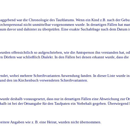
ggebend war die Chronologie des Taufdatums. Wenn ein Kind z.B. nach der Geburt 
rchenpersonal nicht unmittelbar vorgenommen wurde. In derartigen Fällen hat man d
raum davor und dahinter zu überprüfen. Eine exakte Suchabfrage nach dem Datum i
den offensichtlich so aufgeschrieben, wie die Amtsperson ihn verstanden hat, ode
n Dörfern war schließlich Dialekt. In den Fällen bei denen erkannt wurde, dass di
t, wobei mehrere Schreibvarianten Anwendung fanden. In dieser Liste wurde in de
n und den im Kirchenbuch verwendeten Schreibvarianten.
wurde deshalb vorausgesetzt, dass nur in derartigen Fällen eine Abweichung zur O
eshalb ist bei der Ortsangabe für den Taufpaten ein Vorbehalt gegeben. Überwiegen
weitere Angaben wie z. B. eine Heirat, wurden nicht übernommen.