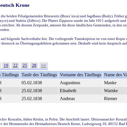
Deutsch Krone
ie beiden Filialgemeinden Briesenitz (Brzez`nica) und Jagdhaus (Budy). Früher g
yce) und Stabitz (Zdbice). Die Pfarrei Zippnow wurde im Jahr 1911 aufgeteilt und e
en errichtet. Ab diesem Zeitpunkt, müssen für diese ländlichen Gemeinden, in den
worden.
 auf folgende Sachverhalte hin: Die vorliegende Transkription ist von einer Kopie 
aber dennoch zu Übertragungsfehlern gekommen sein. Deshalb wird kein Anspruch auf 
19
22
25
28
>>
 Täuflings
Taufe des Täuflings
Vorname des Täuflings
Name des Va
8
05.02.1838
Augustinus
Manke
8
25.02.1838
Elisabeth
Warnke
8
25.02.1838
Andreas
Riemer
iv Koszalin, früher Köslin, in Polen. Die Anschrift lautet: Diözesanarchiv Koszal
v der Heimatstube des Heimatkreises Deutsch Krone, Ludwigsweg 10, 49152 Bad Ess