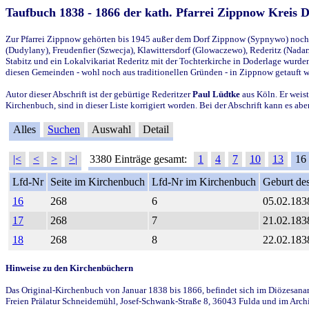
Taufbuch 1838 - 1866 der kath. Pfarrei Zippnow Kreis 
Zur Pfarrei Zippnow gehörten bis 1945 außer dem Dorf Zippnow (Sypnywo) noch d
(Dudylany), Freudenfier (Szwecja), Klawittersdorf (Glowaczewo), Rederitz (Nadarz
Stabitz und ein Lokalvikariat Rederitz mit der Tochterkirche in Doderlage wurd
diesen Gemeinden - wohl noch aus traditionellen Gründen - in Zippnow getauft 
Autor dieser Abschrift ist der gebürtige Rederitzer
Paul Lüdtke
aus Köln. Er weist
Kirchenbuch, sind in dieser Liste korrigiert worden. Bei der Abschrift kann es 
Alles
Suchen
Auswahl
Detail
|<
<
>
>|
3380 Einträge gesamt:
1
4
7
10
13
16
Lfd-Nr
Seite im Kirchenbuch
Lfd-Nr im Kirchenbuch
Geburt des
16
268
6
05.02.183
17
268
7
21.02.183
18
268
8
22.02.183
Hinweise zu den Kirchenbüchern
Das Original-Kirchenbuch von Januar 1838 bis 1866, befindet sich im Diözesanarch
Freien Prälatur Schneidemühl, Josef-Schwank-Straße 8, 36043 Fulda und im Archi