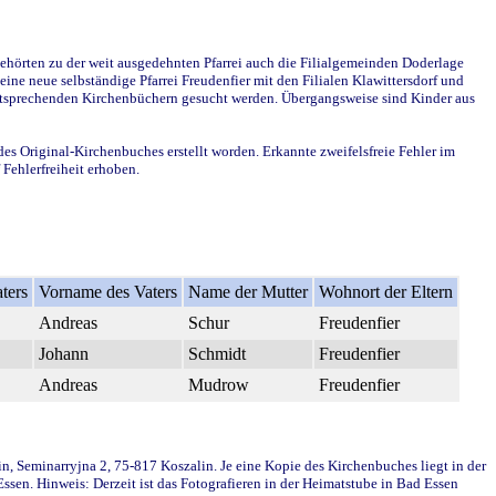
ehörten zu der weit ausgedehnten Pfarrei auch die Filialgemeinden Doderlage
ine neue selbständige Pfarrei Freudenfier mit den Filialen Klawittersdorf und
 entsprechenden Kirchenbüchern gesucht werden. Übergangsweise sind Kinder aus
des Original-Kirchenbuches erstellt worden. Erkannte zweifelsfreie Fehler im
Fehlerfreiheit erhoben.
ters
Vorname des Vaters
Name der Mutter
Wohnort der Eltern
Andreas
Schur
Freudenfier
Johann
Schmidt
Freudenfier
Andreas
Mudrow
Freudenfier
in, Seminarryjna 2, 75-817 Koszalin. Je eine Kopie des Kirchenbuches liegt in der
en. Hinweis: Derzeit ist das Fotografieren in der Heimatstube in Bad Essen