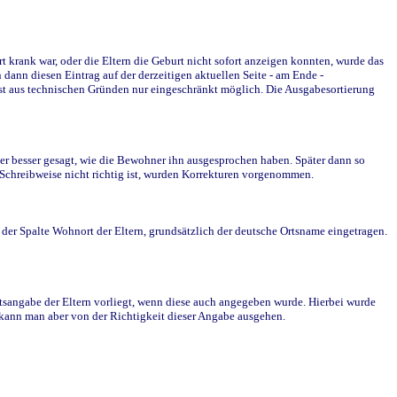
krank war, oder die Eltern die Geburt nicht sofort anzeigen konnten, wurde das
ann diesen Eintrag auf der derzeitigen aktuellen Seite - am Ende -
st aus technischen Gründen nur eingeschränkt möglich. Die Ausgabesortierung
r besser gesagt, wie die Bewohner ihn ausgesprochen haben. Später dann so
e Schreibweise nicht richtig ist, wurden Korrekturen vorgenommen.
r Spalte Wohnort der Eltern, grundsätzlich der deutsche Ortsname eingetragen.
rtsangabe der Eltern vorliegt, wenn diese auch angegeben wurde. Hierbei wurde
d kann man aber von der Richtigkeit dieser Angabe ausgehen.