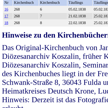
Nr
Kirchenbuch
Kirchenbuch
Täuflings
Täufling
16
268
6
05.02.1838
05.02.18
17
268
7
21.02.1838
25.02.18
18
268
8
22.02.1838
25.02.18
Hinweise zu den Kirchenbücher
Das Original-Kirchenbuch von Jan
Diözesanarchiv Koszalin, früher Kö
Diözesanarchiv Koszalin, Seminar
des Kirchenbuches liegt in der Fr
Schwank-Straße 8, 36043 Fulda u
Heimatkreises Deutsch Krone, Lu
Hinweis: Derzeit ist das Fotograf