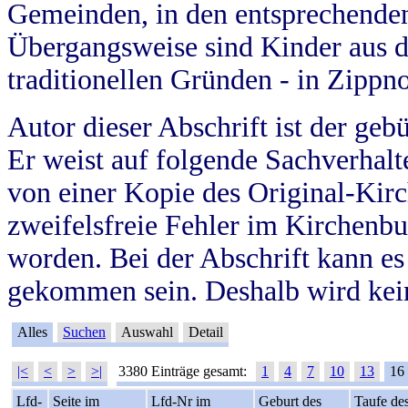
Gemeinden, in den entsprechende
Übergangsweise sind Kinder aus 
traditionellen Gründen - in Zippn
Autor dieser Abschrift ist der geb
Er weist auf folgende Sachverhalte
von einer Kopie des Original-Kirc
zweifelsfreie Fehler im Kirchenbuc
worden. Bei der Abschrift kann e
gekommen sein. Deshalb wird kein
Alles
Suchen
Auswahl
Detail
|<
<
>
>|
3380 Einträge gesamt:
1
4
7
10
13
16
Lfd-
Seite im
Lfd-Nr im
Geburt des
Taufe de