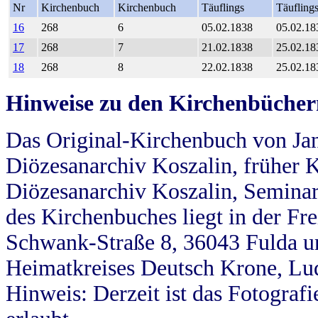
Nr
Kirchenbuch
Kirchenbuch
Täuflings
Täufling
16
268
6
05.02.1838
05.02.18
17
268
7
21.02.1838
25.02.18
18
268
8
22.02.1838
25.02.18
Hinweise zu den Kirchenbücher
Das Original-Kirchenbuch von Jan
Diözesanarchiv Koszalin, früher Kö
Diözesanarchiv Koszalin, Seminar
des Kirchenbuches liegt in der Fr
Schwank-Straße 8, 36043 Fulda u
Heimatkreises Deutsch Krone, Lu
Hinweis: Derzeit ist das Fotograf