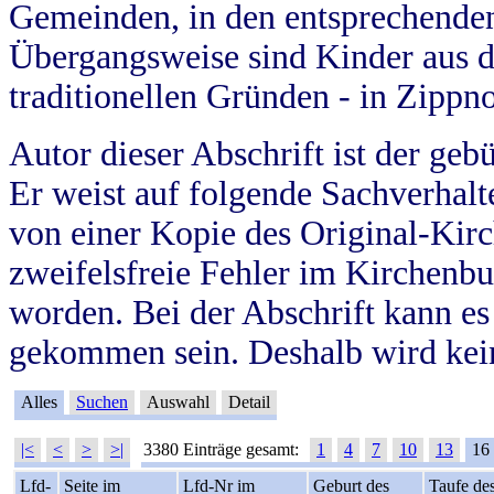
Gemeinden, in den entsprechende
Übergangsweise sind Kinder aus 
traditionellen Gründen - in Zippn
Autor dieser Abschrift ist der geb
Er weist auf folgende Sachverhalte
von einer Kopie des Original-Kirc
zweifelsfreie Fehler im Kirchenbuc
worden. Bei der Abschrift kann e
gekommen sein. Deshalb wird kein
Alles
Suchen
Auswahl
Detail
|<
<
>
>|
3380 Einträge gesamt:
1
4
7
10
13
16
Lfd-
Seite im
Lfd-Nr im
Geburt des
Taufe de