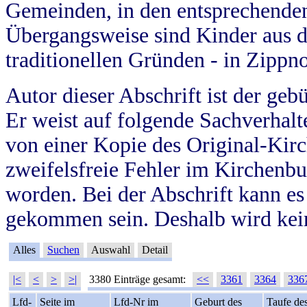
Gemeinden, in den entsprechende
Übergangsweise sind Kinder aus 
traditionellen Gründen - in Zippn
Autor dieser Abschrift ist der geb
Er weist auf folgende Sachverhalte
von einer Kopie des Original-Kirc
zweifelsfreie Fehler im Kirchenbuc
worden. Bei der Abschrift kann e
gekommen sein. Deshalb wird kein
Alles
Suchen
Auswahl
Detail
|<
<
>
>|
3380 Einträge gesamt:
<<
3361
3364
336
Lfd-
Seite im
Lfd-Nr im
Geburt des
Taufe de