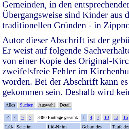
Gemeinden, in den entsprechende
Übergangsweise sind Kinder aus 
traditionellen Gründen - in Zippn
Autor dieser Abschrift ist der geb
Er weist auf folgende Sachverhalte
von einer Kopie des Original-Kirc
zweifelsfreie Fehler im Kirchenbuc
worden. Bei der Abschrift kann e
gekommen sein. Deshalb wird kein
Alles
Suchen
Auswahl
Detail
|<
<
>
>|
3380 Einträge gesamt:
1
4
7
10
13
16
Lfd-
Seite im
Lfd-Nr im
Geburt des
Taufe de