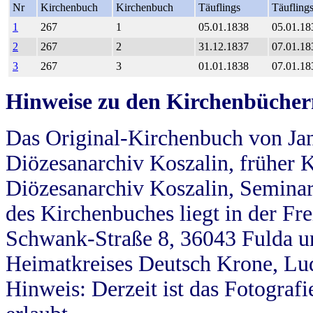
Nr
Kirchenbuch
Kirchenbuch
Täuflings
Täufling
1
267
1
05.01.1838
05.01.18
2
267
2
31.12.1837
07.01.18
3
267
3
01.01.1838
07.01.18
Hinweise zu den Kirchenbücher
Das Original-Kirchenbuch von Jan
Diözesanarchiv Koszalin, früher Kö
Diözesanarchiv Koszalin, Seminar
des Kirchenbuches liegt in der Fr
Schwank-Straße 8, 36043 Fulda u
Heimatkreises Deutsch Krone, Lu
Hinweis: Derzeit ist das Fotograf