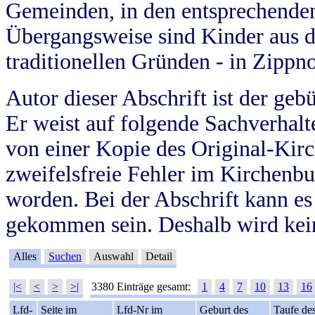
Gemeinden, in den entsprechende
Übergangsweise sind Kinder aus 
traditionellen Gründen - in Zippn
Autor dieser Abschrift ist der geb
Er weist auf folgende Sachverhalte
von einer Kopie des Original-Kirc
zweifelsfreie Fehler im Kirchenbuc
worden. Bei der Abschrift kann e
gekommen sein. Deshalb wird kein
Alles
Suchen
Auswahl
Detail
|<
<
>
>|
3380 Einträge gesamt:
1
4
7
10
13
16
Lfd-
Seite im
Lfd-Nr im
Geburt des
Taufe de