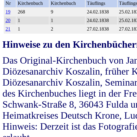
Nr
Kirchenbuch
Kirchenbuch
Täuflings
Täufling
19
268
9
24.02.1838
25.02.18
20
1
1
24.02.1838
25.02.18
21
1
2
27.02.1838
27.02.18
Hinweise zu den Kirchenbücher
Das Original-Kirchenbuch von Jan
Diözesanarchiv Koszalin, früher Kö
Diözesanarchiv Koszalin, Seminar
des Kirchenbuches liegt in der Fr
Schwank-Straße 8, 36043 Fulda u
Heimatkreises Deutsch Krone, Lu
Hinweis: Derzeit ist das Fotograf