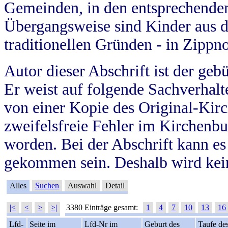
Gemeinden, in den entsprechende
Übergangsweise sind Kinder aus 
traditionellen Gründen - in Zippn
Autor dieser Abschrift ist der geb
Er weist auf folgende Sachverhalte
von einer Kopie des Original-Kirc
zweifelsfreie Fehler im Kirchenbuc
worden. Bei der Abschrift kann e
gekommen sein. Deshalb wird kein
Alles
Suchen
Auswahl
Detail
|<
<
>
>|
3380 Einträge gesamt:
1
4
7
10
13
16
Lfd-
Seite im
Lfd-Nr im
Geburt des
Taufe de