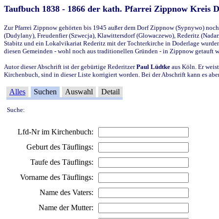
Taufbuch 1838 - 1866 der kath. Pfarrei Zippnow Kreis 
Zur Pfarrei Zippnow gehörten bis 1945 außer dem Dorf Zippnow (Sypnywo) noch d
(Dudylany), Freudenfier (Szwecja), Klawittersdorf (Glowaczewo), Rederitz (Nadarz
Stabitz und ein Lokalvikariat Rederitz mit der Tochterkirche in Doderlage wurd
diesen Gemeinden - wohl noch aus traditionellen Gründen - in Zippnow getauft 
Autor dieser Abschrift ist der gebürtige Rederitzer
Paul Lüdtke
aus Köln. Er weist
Kirchenbuch, sind in dieser Liste korrigiert worden. Bei der Abschrift kann es 
Alles
Suchen
Auswahl
Detail
Suche:
Lfd-Nr im Kirchenbuch:
Geburt des Täuflings:
Taufe des Täuflings:
Vorname des Täuflings:
Name des Vaters:
Name der Mutter: