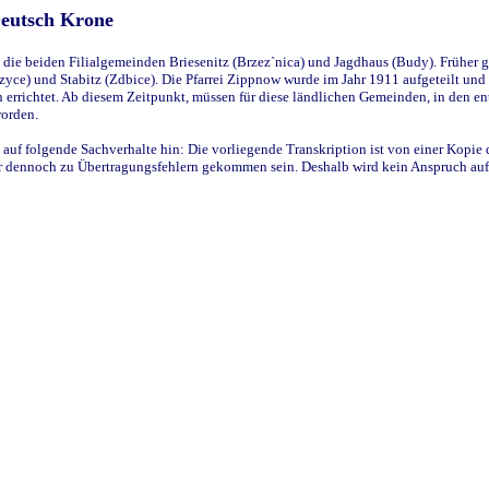
Deutsch Krone
ie beiden Filialgemeinden Briesenitz (Brzez`nica) und Jagdhaus (Budy). Früher g
yce) und Stabitz (Zdbice). Die Pfarrei Zippnow wurde im Jahr 1911 aufgeteilt und e
en errichtet. Ab diesem Zeitpunkt, müssen für diese ländlichen Gemeinden, in den
worden.
 auf folgende Sachverhalte hin: Die vorliegende Transkription ist von einer Kopie 
aber dennoch zu Übertragungsfehlern gekommen sein. Deshalb wird kein Anspruch auf 