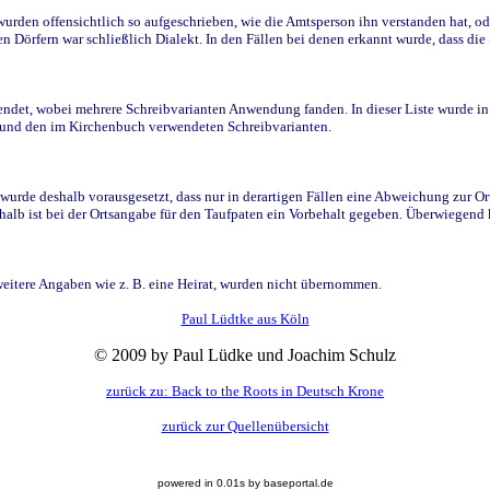
den offensichtlich so aufgeschrieben, wie die Amtsperson ihn verstanden hat, ode
n Dörfern war schließlich Dialekt. In den Fällen bei denen erkannt wurde, dass di
t, wobei mehrere Schreibvarianten Anwendung fanden. In dieser Liste wurde in de
n und den im Kirchenbuch verwendeten Schreibvarianten.
wurde deshalb vorausgesetzt, dass nur in derartigen Fällen eine Abweichung zur O
eshalb ist bei der Ortsangabe für den Taufpaten ein Vorbehalt gegeben. Überwiegen
weitere Angaben wie z. B. eine Heirat, wurden nicht übernommen.
Paul Lüdtke aus Köln
© 2009 by Paul Lüdke und Joachim Schulz
zurück zu: Back to the Roots in Deutsch Krone
zurück zur Quellenübersicht
powered in 0.01s by baseportal.de