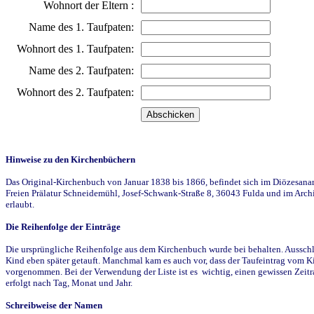
Wohnort der Eltern :
Name des 1. Taufpaten:
Wohnort des 1. Taufpaten:
Name des 2. Taufpaten:
Wohnort des 2. Taufpaten:
Hinweise zu den Kirchenbüchern
Das Original-Kirchenbuch von Januar 1838 bis 1866, befindet sich im Diözesanarch
Freien Prälatur Schneidemühl, Josef-Schwank-Straße 8, 36043 Fulda und im Archi
erlaubt.
Die Reihenfolge der Einträge
Die ursprüngliche Reihenfolge aus dem Kirchenbuch wurde bei behalten. Ausschla
Kind eben später getauft. Manchmal kam es auch vor, dass der Taufeintrag vom Ki
vorgenommen. Bei der Verwendung der Liste ist es wichtig, einen gewissen Zeit
erfolgt nach Tag, Monat und Jahr.
Schreibweise der Namen