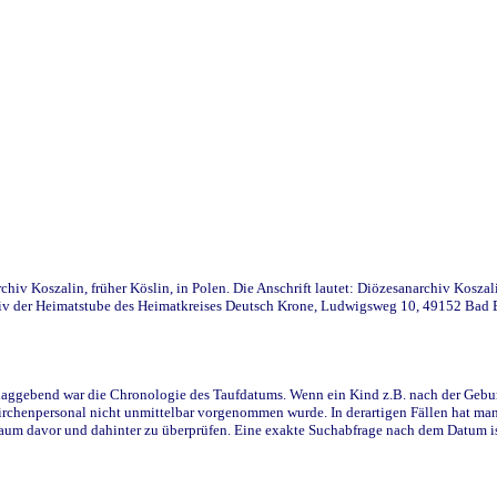
iv Koszalin, früher Köslin, in Polen. Die Anschrift lautet: Diözesanarchiv Koszal
v der Heimatstube des Heimatkreises Deutsch Krone, Ludwigsweg 10, 49152 Bad Ess
ggebend war die Chronologie des Taufdatums. Wenn ein Kind z.B. nach der Geburt 
rchenpersonal nicht unmittelbar vorgenommen wurde. In derartigen Fällen hat man d
raum davor und dahinter zu überprüfen. Eine exakte Suchabfrage nach dem Datum i