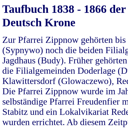
Taufbuch 1838 - 1866 der
Deutsch Krone
Zur Pfarrei Zippnow gehörten bi
(Sypnywo) noch die beiden Filial
Jagdhaus (Budy). Früher gehörten 
die Filialgemeinden Doderlage (D
Klawittersdorf (Glowaczewo), Red
Die Pfarrei Zippnow wurde im Jah
selbständige Pfarrei Freudenfier m
Stabitz und ein Lokalvikariat Red
wurden errichtet. Ab diesem Zeitp