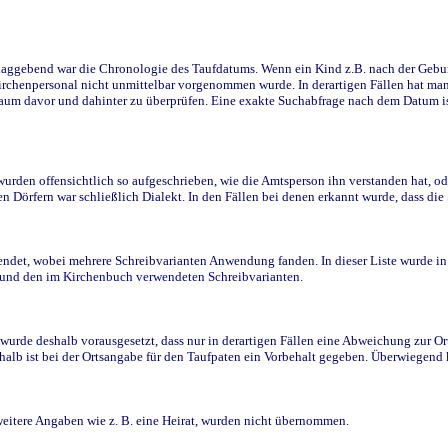
ggebend war die Chronologie des Taufdatums. Wenn ein Kind z.B. nach der Geburt 
rchenpersonal nicht unmittelbar vorgenommen wurde. In derartigen Fällen hat man d
raum davor und dahinter zu überprüfen. Eine exakte Suchabfrage nach dem Datum i
den offensichtlich so aufgeschrieben, wie die Amtsperson ihn verstanden hat, ode
n Dörfern war schließlich Dialekt. In den Fällen bei denen erkannt wurde, dass di
t, wobei mehrere Schreibvarianten Anwendung fanden. In dieser Liste wurde in de
n und den im Kirchenbuch verwendeten Schreibvarianten.
wurde deshalb vorausgesetzt, dass nur in derartigen Fällen eine Abweichung zur O
eshalb ist bei der Ortsangabe für den Taufpaten ein Vorbehalt gegeben. Überwiegen
weitere Angaben wie z. B. eine Heirat, wurden nicht übernommen.