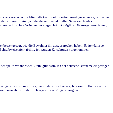
krank war, oder die Eltern die Geburt nicht sofort anzeigen konnten, wurde das
ann diesen Eintrag auf der derzeitigen aktuellen Seite - am Ende -
st aus technischen Gründen nur eingeschränkt möglich. Die Ausgabesortierung
r besser gesagt, wie die Bewohner ihn ausgesprochen haben. Später dann so
e Schreibweise nicht richtig ist, wurden Korrekturen vorgenommen.
r Spalte Wohnort der Eltern, grundsätzlich der deutsche Ortsname eingetragen.
rtsangabe der Eltern vorliegt, wenn diese auch angegeben wurde. Hierbei wurde
d kann man aber von der Richtigkeit dieser Angabe ausgehen.