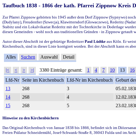
Taufbuch 1838 - 1866 der kath. Pfarrei Zippnow Kreis 
Zur Pfarrei Zippnow gehörten bis 1945 außer dem Dorf Zippnow (Sypnywo) noch d
(Dudylany), Freudenfier (Szwecja), Klawittersdorf (Glowaczewo), Rederitz (Nadarz
Stabitz und ein Lokalvikariat Rederitz mit der Tochterkirche in Doderlage wurd
diesen Gemeinden - wohl noch aus traditionellen Gründen - in Zippnow getauft 
Autor dieser Abschrift ist der gebürtige Rederitzer
Paul Lüdtke
aus Köln. Er weist
Kirchenbuch, sind in dieser Liste korrigiert worden. Bei der Abschrift kann es 
Alles
Suchen
Auswahl
Detail
|<
<
>
>|
3380 Einträge gesamt:
1
4
7
10
13
16
Lfd-Nr
Seite im Kirchenbuch
Lfd-Nr im Kirchenbuch
Geburt des
13
268
3
05.02.183
14
268
4
12.02.183
15
268
5
23.02.183
Hinweise zu den Kirchenbüchern
Das Original-Kirchenbuch von Januar 1838 bis 1866, befindet sich im Diözesanarch
Freien Prälatur Schneidemühl, Josef-Schwank-Straße 8, 36043 Fulda und im Archi