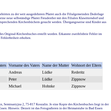
ehörten zu der weit ausgedehnten Pfarrei auch die Filialgemeinden Doderlage
ine neue selbständige Pfarrei Freudenfier mit den Filialen Klawittersdorf und
 entsprechenden Kirchenbüchern gesucht werden. Übergangsweise sind Kinder aus
des Original-Kirchenbuches erstellt worden. Erkannte zweifelsfreie Fehler im
Fehlerfreiheit erhoben.
ters
Vorname des Vaters
Name der Mutter
Wohnort der Eltern
Andreas
Lüdke
Rederitz
Peter
Lüdke
Zippnow
Michael
Hohnke
Zippnow
in, Seminarryjna 2, 75-817 Koszalin. Je eine Kopie des Kirchenbuches liegt in der
en. Hinweis: Derzeit ist das Fotografieren in der Heimatstube in Bad Essen