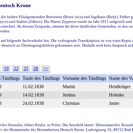
Deutsch Krone
ie beiden Filialgemeinden Briesenitz (Brzez`nica) und Jagdhaus (Budy). Früher g
yce) und Stabitz (Zdbice). Die Pfarrei Zippnow wurde im Jahr 1911 aufgeteilt und e
en errichtet. Ab diesem Zeitpunkt, müssen für diese ländlichen Gemeinden, in den
worden.
 auf folgende Sachverhalte hin: Die vorliegende Transkription ist von einer Kopie 
aber dennoch zu Übertragungsfehlern gekommen sein. Deshalb wird kein Anspruch auf 
19
22
25
28
>>
 Täuflings
Taufe des Täuflings
Vorname des Täuflings
Name des Va
8
11.02.1838
Martin
Heidkrüger
8
14.02.1838
Justina
Hohnke
8
24.02.1838
Christian
Jaster
iv Koszalin, früher Köslin, in Polen. Die Anschrift lautet: Diözesanarchiv Koszal
v der Heimatstube des Heimatkreises Deutsch Krone, Ludwigsweg 10, 49152 Bad Ess