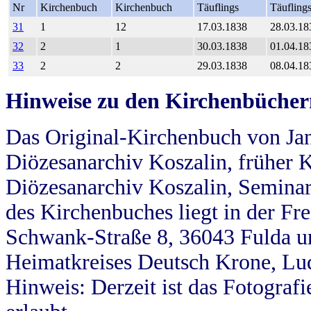
Nr
Kirchenbuch
Kirchenbuch
Täuflings
Täufling
31
1
12
17.03.1838
28.03.18
32
2
1
30.03.1838
01.04.18
33
2
2
29.03.1838
08.04.18
Hinweise zu den Kirchenbücher
Das Original-Kirchenbuch von Jan
Diözesanarchiv Koszalin, früher Kö
Diözesanarchiv Koszalin, Seminar
des Kirchenbuches liegt in der Fr
Schwank-Straße 8, 36043 Fulda u
Heimatkreises Deutsch Krone, Lu
Hinweis: Derzeit ist das Fotograf