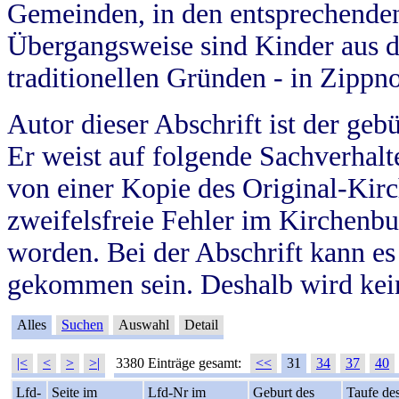
Gemeinden, in den entsprechende
Übergangsweise sind Kinder aus 
traditionellen Gründen - in Zippn
Autor dieser Abschrift ist der geb
Er weist auf folgende Sachverhalte
von einer Kopie des Original-Kirc
zweifelsfreie Fehler im Kirchenbuc
worden. Bei der Abschrift kann e
gekommen sein. Deshalb wird kein
Alles
Suchen
Auswahl
Detail
|<
<
>
>|
3380 Einträge gesamt:
<<
31
34
37
40
Lfd-
Seite im
Lfd-Nr im
Geburt des
Taufe de