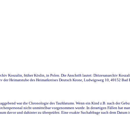
iv Koszalin, früher Köslin, in Polen. Die Anschrift lautet: Diözesanarchiv Koszal
v der Heimatstube des Heimatkreises Deutsch Krone, Ludwigsweg 10, 49152 Bad Ess
ggebend war die Chronologie des Taufdatums. Wenn ein Kind z.B. nach der Geburt 
rchenpersonal nicht unmittelbar vorgenommen wurde. In derartigen Fällen hat man d
raum davor und dahinter zu überprüfen. Eine exakte Suchabfrage nach dem Datum i