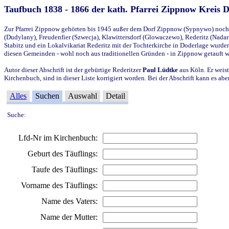
Taufbuch 1838 - 1866 der kath. Pfarrei Zippnow Kreis 
Zur Pfarrei Zippnow gehörten bis 1945 außer dem Dorf Zippnow (Sypnywo) noch d
(Dudylany), Freudenfier (Szwecja), Klawittersdorf (Glowaczewo), Rederitz (Nadarz
Stabitz und ein Lokalvikariat Rederitz mit der Tochterkirche in Doderlage wurd
diesen Gemeinden - wohl noch aus traditionellen Gründen - in Zippnow getauft 
Autor dieser Abschrift ist der gebürtige Rederitzer
Paul Lüdtke
aus Köln. Er weist
Kirchenbuch, sind in dieser Liste korrigiert worden. Bei der Abschrift kann es 
Alles
Suchen
Auswahl
Detail
Suche:
Lfd-Nr im Kirchenbuch:
Geburt des Täuflings:
Taufe des Täuflings:
Vorname des Täuflings:
Name des Vaters:
Name der Mutter: