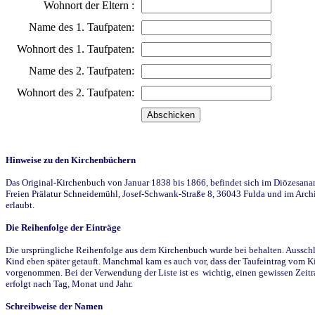
Wohnort der Eltern :
Name des 1. Taufpaten:
Wohnort des 1. Taufpaten:
Name des 2. Taufpaten:
Wohnort des 2. Taufpaten:
Hinweise zu den Kirchenbüchern
Das Original-Kirchenbuch von Januar 1838 bis 1866, befindet sich im Diözesanarch
Freien Prälatur Schneidemühl, Josef-Schwank-Straße 8, 36043 Fulda und im Archi
erlaubt.
Die Reihenfolge der Einträge
Die ursprüngliche Reihenfolge aus dem Kirchenbuch wurde bei behalten. Ausschla
Kind eben später getauft. Manchmal kam es auch vor, dass der Taufeintrag vom Ki
vorgenommen. Bei der Verwendung der Liste ist es wichtig, einen gewissen Zeit
erfolgt nach Tag, Monat und Jahr.
Schreibweise der Namen