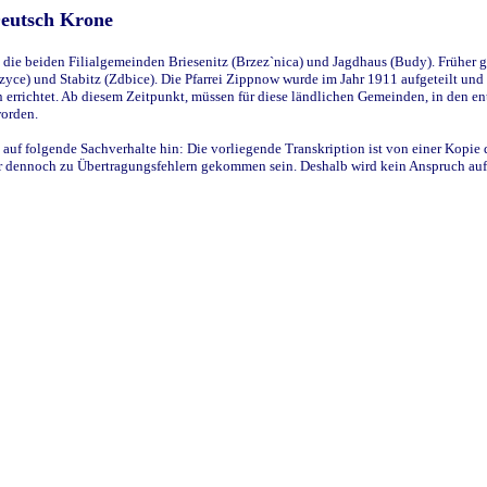
Deutsch Krone
ie beiden Filialgemeinden Briesenitz (Brzez`nica) und Jagdhaus (Budy). Früher g
yce) und Stabitz (Zdbice). Die Pfarrei Zippnow wurde im Jahr 1911 aufgeteilt und e
en errichtet. Ab diesem Zeitpunkt, müssen für diese ländlichen Gemeinden, in den
worden.
 auf folgende Sachverhalte hin: Die vorliegende Transkription ist von einer Kopie 
aber dennoch zu Übertragungsfehlern gekommen sein. Deshalb wird kein Anspruch auf 