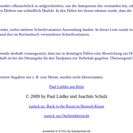
den offensichtlich so aufgeschrieben, wie die Amtsperson ihn verstanden hat, ode
n Dörfern war schließlich Dialekt. In den Fällen bei denen erkannt wurde, dass di
t, wobei mehrere Schreibvarianten Anwendung fanden. In dieser Liste wurde in de
n und den im Kirchenbuch verwendeten Schreibvarianten.
wurde deshalb vorausgesetzt, dass nur in derartigen Fällen eine Abweichung zur O
eshalb ist bei der Ortsangabe für den Taufpaten ein Vorbehalt gegeben. Überwiegen
weitere Angaben wie z. B. eine Heirat, wurden nicht übernommen.
Paul Lüdtke aus Köln
© 2009 by Paul Lüdke und Joachim Schulz
zurück zu: Back to the Roots in Deutsch Krone
zurück zur Quellenübersicht
powered in 0.01s by baseportal.de