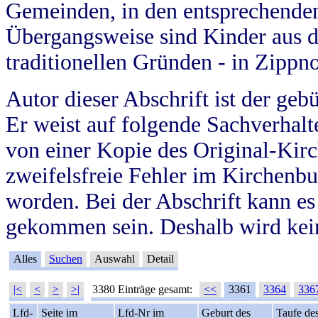
Gemeinden, in den entsprechende
Übergangsweise sind Kinder aus 
traditionellen Gründen - in Zippn
Autor dieser Abschrift ist der geb
Er weist auf folgende Sachverhalte
von einer Kopie des Original-Kirc
zweifelsfreie Fehler im Kirchenbuc
worden. Bei der Abschrift kann e
gekommen sein. Deshalb wird kein
Alles
Suchen
Auswahl
Detail
|<
<
>
>|
3380 Einträge gesamt:
<<
3361
3364
336
Lfd-
Seite im
Lfd-Nr im
Geburt des
Taufe de