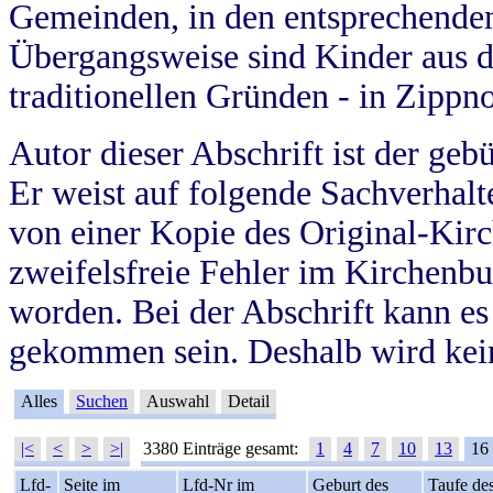
Gemeinden, in den entsprechende
Übergangsweise sind Kinder aus 
traditionellen Gründen - in Zippn
Autor dieser Abschrift ist der geb
Er weist auf folgende Sachverhalte
von einer Kopie des Original-Kirc
zweifelsfreie Fehler im Kirchenbuc
worden. Bei der Abschrift kann e
gekommen sein. Deshalb wird kein
Alles
Suchen
Auswahl
Detail
|<
<
>
>|
3380 Einträge gesamt:
1
4
7
10
13
16
Lfd-
Seite im
Lfd-Nr im
Geburt des
Taufe de