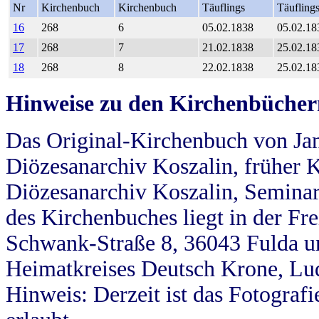
Nr
Kirchenbuch
Kirchenbuch
Täuflings
Täufling
16
268
6
05.02.1838
05.02.18
17
268
7
21.02.1838
25.02.18
18
268
8
22.02.1838
25.02.18
Hinweise zu den Kirchenbücher
Das Original-Kirchenbuch von Jan
Diözesanarchiv Koszalin, früher Kö
Diözesanarchiv Koszalin, Seminar
des Kirchenbuches liegt in der Fr
Schwank-Straße 8, 36043 Fulda u
Heimatkreises Deutsch Krone, Lu
Hinweis: Derzeit ist das Fotograf