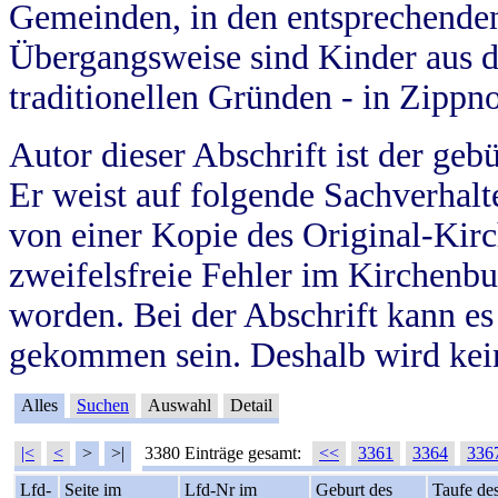
Gemeinden, in den entsprechende
Übergangsweise sind Kinder aus 
traditionellen Gründen - in Zippn
Autor dieser Abschrift ist der geb
Er weist auf folgende Sachverhalte
von einer Kopie des Original-Kirc
zweifelsfreie Fehler im Kirchenbuc
worden. Bei der Abschrift kann e
gekommen sein. Deshalb wird kein
Alles
Suchen
Auswahl
Detail
|<
<
>
>|
3380 Einträge gesamt:
<<
3361
3364
336
Lfd-
Seite im
Lfd-Nr im
Geburt des
Taufe de