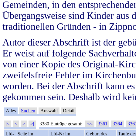
Gemeinden, in den entsprechende
Übergangsweise sind Kinder aus 
traditionellen Gründen - in Zippn
Autor dieser Abschrift ist der geb
Er weist auf folgende Sachverhalte
von einer Kopie des Original-Kirc
zweifelsfreie Fehler im Kirchenbuc
worden. Bei der Abschrift kann e
gekommen sein. Deshalb wird kein
Alles
Suchen
Auswahl
Detail
|<
<
>
>|
3380 Einträge gesamt:
<<
3361
3364
336
Lfd-
Seite im
Lfd-Nr im
Geburt des
Taufe de