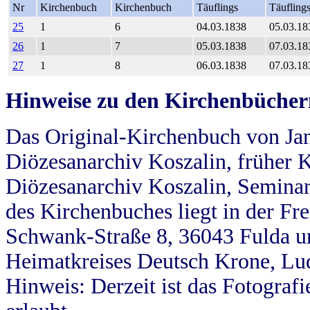
Nr
Kirchenbuch
Kirchenbuch
Täuflings
Täufling
25
1
6
04.03.1838
05.03.18
26
1
7
05.03.1838
07.03.18
27
1
8
06.03.1838
07.03.18
Hinweise zu den Kirchenbücher
Das Original-Kirchenbuch von Jan
Diözesanarchiv Koszalin, früher Kö
Diözesanarchiv Koszalin, Seminar
des Kirchenbuches liegt in der Fr
Schwank-Straße 8, 36043 Fulda u
Heimatkreises Deutsch Krone, Lu
Hinweis: Derzeit ist das Fotograf