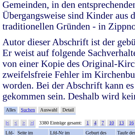
Gemeinden, in den entsprechende
Übergangsweise sind Kinder aus 
traditionellen Gründen - in Zippn
Autor dieser Abschrift ist der geb
Er weist auf folgende Sachverhalte
von einer Kopie des Original-Kirc
zweifelsfreie Fehler im Kirchenbuc
worden. Bei der Abschrift kann e
gekommen sein. Deshalb wird kein
Alles
Suchen
Auswahl
Detail
|<
<
>
>|
3380 Einträge gesamt:
1
4
7
10
13
16
Lfd-
Seite im
Lfd-Nr im
Geburt des
Taufe de